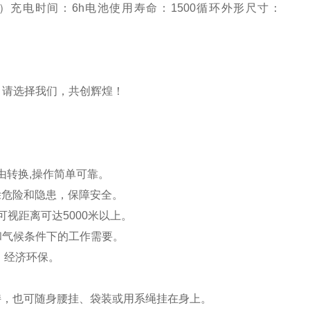
号）
充电时间：
6h
电池使用寿命：
1500循环
外形尺寸：
。
请选择我们，共创辉煌！
自由转换,操作简单可靠。
除危险和隐患，保障安全。
视距离可达5000米以上。
境和气候条件下的工作需要。
，
经济环保。
持，也可随身腰挂、袋装或用系绳挂在身上。