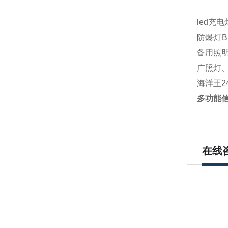
led充
防爆灯
B
备用照明灯
广照灯
海洋王
2
多功能
在线