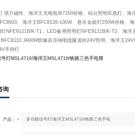
电灯 强力磁性、海洋王充电电筒7200价格、
站台照明应急灯、海
FC8920
、
海洋王
BFC8126-100W
、
悬吊金卤灯
250W价格
、
海
NFE9121B/K-T1
、
LED备用照明灯NFE9121B/K-T2、
海洋
、
BFC8110 J400W防爆高压钠
电缆隧道的
24V照明、
海洋王
24
4V手持灯
信号灯
MSL4710/海洋王
MSL4710/铁路三色手电筒
咨询
产品：