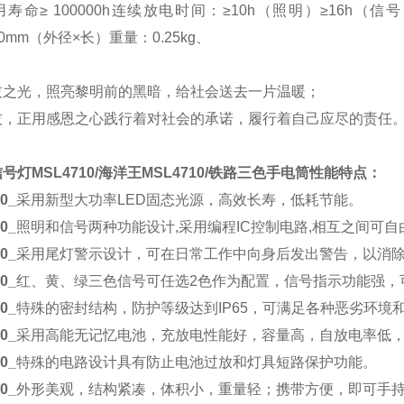
用寿命
≥ 100000h
连续放电时间：
≥10h（照明）≥16h（信
80mm（外径×长）
重量：
0.25kg、
技
之光，照亮黎明前的黑暗，给社会送去一片温暖
；
技
，正用感恩之心践行着对社会的承诺，履行着自己应尽的责任
信号灯
MSL4710/海洋王
MSL4710/铁路三色手电筒
性能特点：
0
_
采用新型大功率
LED固态光源，高效长寿，低耗节能。
0
_
照明和信号两种功能设计
,采用编程IC控制电路,相互之间可
0
_
采用尾灯警示设计，可在日常工作中向身后发出警告，以消
0
_
红、黄、绿三色信号可任选
2色作为配置，信号指示功能强，可
0
_
特殊的密封结构，防护等级达到
IP65，可满足各种恶劣环
0
_
采用高能无记忆电池，充放电性能好，容量高，自放电率低
0
_
特殊的电路设计具有防止电池过放和灯具短路保护功能。
0
_
外形美观，结构紧凑，体积小，重量轻；携带方便，即可手