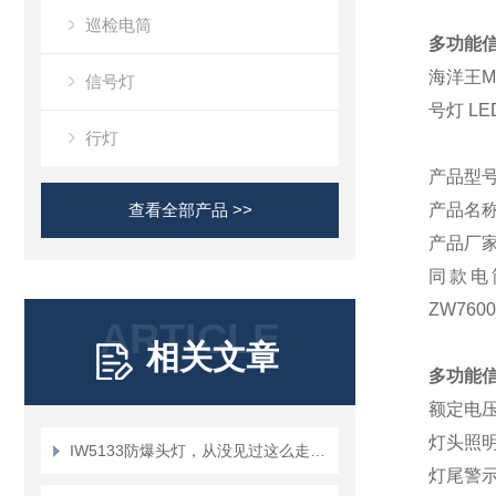
巡检电筒
多功能
海洋王
M
信号灯
号灯 L
行灯
产品型
查看全部产品 >>
产品名
产品厂
同款电
ZW760
ARTICLE
相关文章
多功能
额定电
灯头照
IW5133防爆头灯，从没见过这么走心的设计！
灯尾警