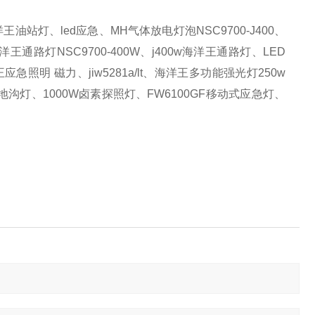
洋王油站灯、
led应急
、
MH气体放电灯泡NSC9700-J400
、
洋王通路灯
NSC9700-400W
、
j400w海洋王通路灯
、
LED
王应急照明
磁力、
jiw5281a/lt、海洋王多功能强光灯250w
V地沟灯
、
1000W卤素探照灯、FW6100GF移动式应急灯
、