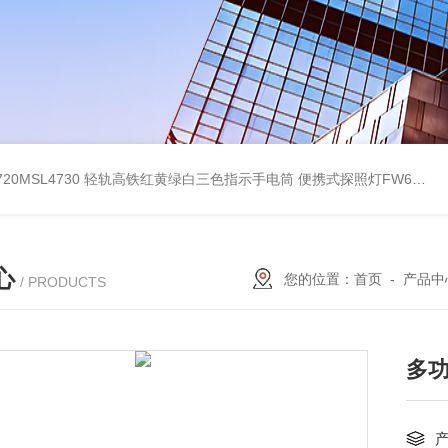
4720MSL4730 轻轨高铁红黄绿白三色指示手电筒
便携式探照灯FW6116、移动式应急灯现货
心
您的位置：
首页
-
产品中
/ PRODUCTS
多功