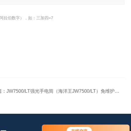
阿拉伯数字），如：三加四=7
篇：
JW7500/LT强光手电筒（海洋王JW7500/LT）免维护LED