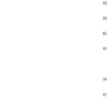
您
您
联
常
详
补