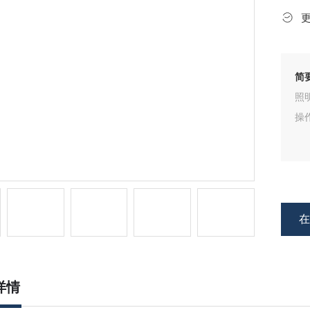
简
照
操
详情