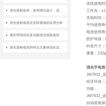
连续放电时
强光巡检电筒：多档调光设计，适配复杂巡检场景需求
工作光：
≥1
充电时间：
强光巡检电筒在安防领域的应用分析
平均使用寿
电池使用寿
康庆照明供应多功能强光巡检电筒的性能特点
防护等级：
外形尺寸：
强光巡检电筒的特点主要体现在这几大优势上
重量：
232
强光
手
电筒
JW7632_
经济环保：
功能；
JW7632_
自动低电保