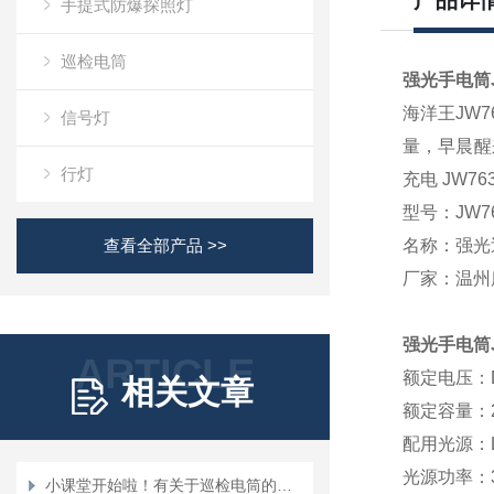
产品详
手提式防爆探照灯
巡检电筒
强光
手
电筒J
海洋王JW7
信号灯
量，早晨醒
行灯
充电 JW763
型号：
JW7
查看全部产品 >>
名称：强光
厂家：温州
强光
手
电筒
ARTICLE
额定电压：
相关文章
额定容量：
配用光源：
光源功率：
小课堂开始啦！有关于巡检电筒的性能、使用范围和事项，看完不后悔