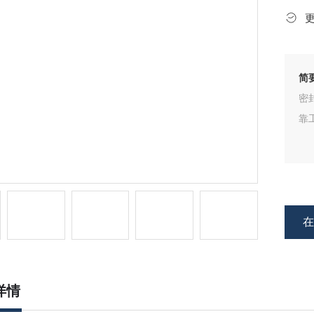
简
密
靠
详情