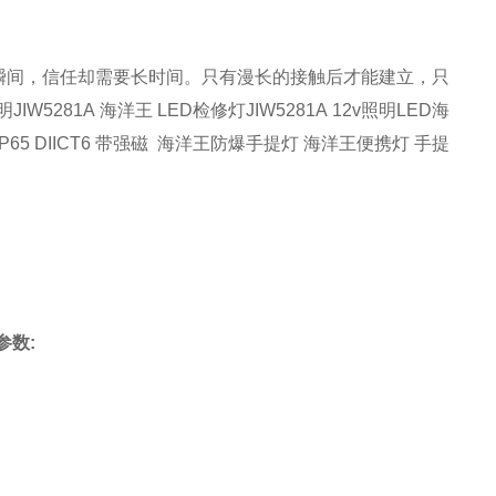
瞬间，信任却需要长时间。只有漫长的接触后才能建立，只
明
JIW5281A
海洋王
LED检修灯JIW5281A
12v照明LED海
IP65 DIICT6 带强磁 海洋王防爆手提灯 海洋王便携灯 手提
参数
: