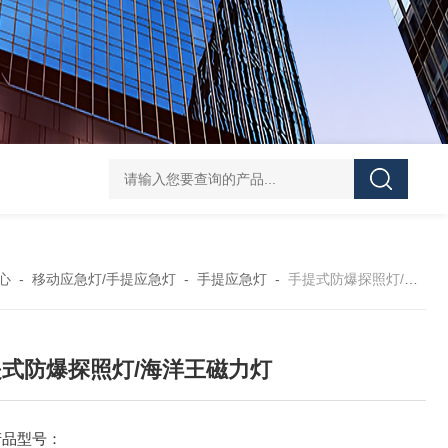
便携式探照灯FW6116、移动式应急灯现货
FD582
心
-
移动应急灯/手提应急灯
-
手提应急灯
-
手提式防爆探照灯/海洋王磁力灯
式防爆探照灯/海洋王磁力灯
产品型号：