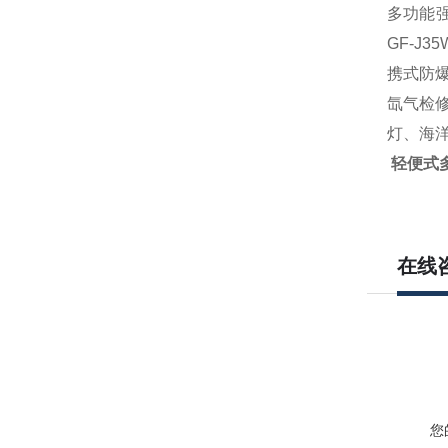
多功能强
GF-J35
携式防爆
氙气检
灯
、海
轻便式多
在线
您