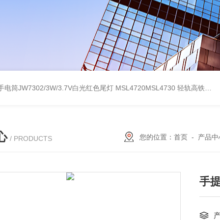
电筒JW7302/3W/3.7V白光红色尾灯
MSL4720MSL4730 轻轨高铁红黄绿白三色指示手电筒
心
您的位置：
首页
-
产品中
/ PRODUCTS
手提