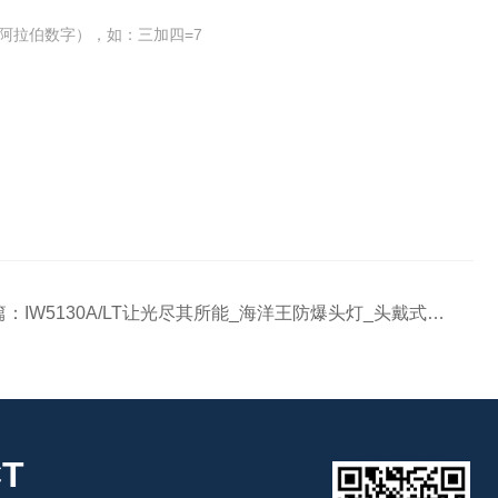
阿拉伯数字），如：三加四=7
篇：
IW5130A/LT让光尽其所能_海洋王防爆头灯_头戴式照明灯
T