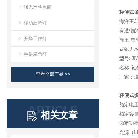
强光巡检电筒
轻便式多
海洋王J
移动应急灯
有透彻
升降工作灯
洋王
海
式磁力
手提应急灯
型号
: J
名
称
: 
查看全部产品 >>
厂家：
轻便式多
额定电
ARTICLE
相关文章
额定容
额定功
光源（
L