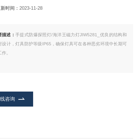
更新时间：
2023-11-28
要描述：
手提式防爆探照灯/海洋王磁力灯JIW5281_优良的结构和
封设计，灯具防护等级IP65，确保灯具可在各种恶劣环境中长期可
工作。
在线咨询