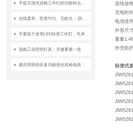
手提式强光巡检工作灯的功能特点介绍
连续放
充电时
光线柔和、照度均匀、无眩光 -- 防眩泛光灯安装指南
电池使
外形尺
不要急于使用LED轻便工作灯，先来了解下它的性能和事项
重量
1.4
外壳防
选购工业照明灯具：关键要素一览
康庆照明供应多功能强光巡检电筒的性能特点
轻便式多
JIW5
JIW5
JIW5
JIW5
JIW5
JIW5