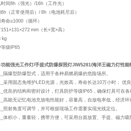
电时间
8h（强光）/16h（工作光）
间
6h（正常使用后）/ 8h（电池耗尽后）
用寿命
≥1000（循环）
寸
151×131×272 mm（长×宽×高）
8 kg
护等级
IP65
功能强光工作灯/手提式防爆探照灯JIW5281/海洋王磁力灯
性能
281_隔爆型防爆型式，适用于各种易燃易爆的危险场所。
281_采用固态免维护LED光源，光效高，寿命长达10万小时；
281_优良的结构和密封设计，灯具防护等级IP65，确保灯具可
281_高能无记忆电池充放电性能好，容量高，自放电率低，经济环
281_照射角度可调节，并可根据现场工作需要实现光线定位。
281_体积小，重量轻，携带方便，可采用台面放置、手提、磁力