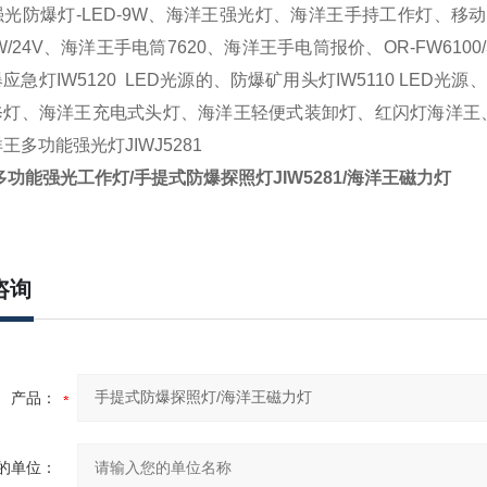
光防爆灯-LED-9W、海洋王强光灯、海洋王手持工作灯、
移动
W/24V
、海洋王手电筒
7620、
海洋王手电筒报价
、
OR-FW6
应急灯IW5120 LED光源的、防爆矿用头灯IW5110 LED光
修灯
、
海洋王充电式头灯
、
海洋王轻便式装卸灯
、
红闪灯海洋王
洋王多功能强光灯
JIWJ5281
功能强光工作灯/手提式防爆探照灯JIW5281/海洋王磁力灯
咨询
产品：
的单位：