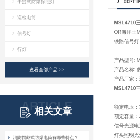
产品详
手提式防爆探照灯
巡检电筒
MSL471
OR海洋王
信号灯
铁路信号灯
行灯
产品型号
: 
查看全部产品 >>
产品名
称
:
产品厂家：
MSL471
ARTICLE
额定电压：3
相关文章
额定容量：3
信号光源电流:
灯头照明光源电
消防帽戴式防爆电筒有哪些特点？