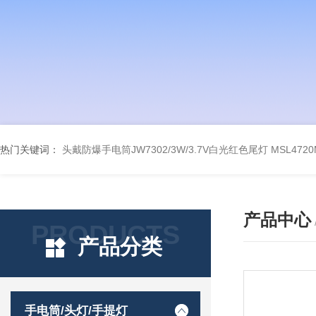
热门关键词：
头戴防爆手电筒JW7302/3W/3.7V白光红色尾灯
MSL47
产品中心
PRODUCTS
产品分类
手电筒/头灯/手提灯