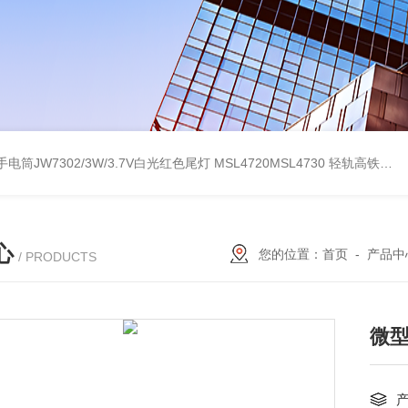
电筒JW7302/3W/3.7V白光红色尾灯
MSL4720MSL4730 轻轨高铁红黄绿白三色指示手电筒
心
您的位置：
首页
-
产品中
/ PRODUCTS
微型