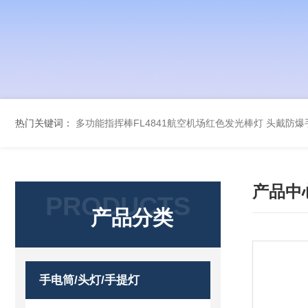
热门关键词：
多功能指挥棒FL4841航空机场红色发光棒灯
头戴防爆手
产品中
PRODUCTS
产品分类
手电筒/头灯/手提灯