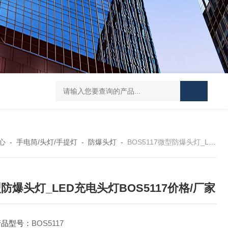
便携式探照灯FW6116、移动式应急灯现货
FD582
心
-
手电筒/头灯/手提灯
-
防爆头灯
-
BOS5117微型防爆头灯_LED充电头灯BOS5117价格/厂家
防爆头灯_LED充电头灯BOS5117价格/厂家
产品型号：
BOS5117