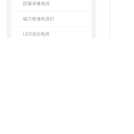
防爆录像电筒
磁力检修机床灯
LED强光电筒
手提式磁力工作灯
微型防爆头灯
防爆头灯
防爆电筒
佩戴式防爆照明灯
产品
手提式防爆探照灯