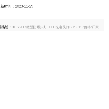
更新时间：
2023-11-29
要描述：
BOS5117微型防爆头灯_LED充电头灯BOS5117价格/厂家
本产品设有电量实时监测显示功能，高可靠性、快速充电、过充保
、短路保护、涓流充电、状态指示
在线咨询