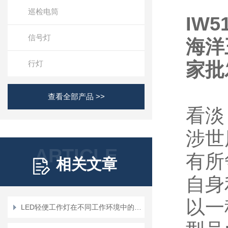
巡检电筒
IW5
信号灯
海洋
行灯
家批
查看全部产品 >>
看淡
涉世
ARTICLE
有所
相关文章
自身
以一
LED轻便工作灯在不同工作环境中的应用场景有哪些？