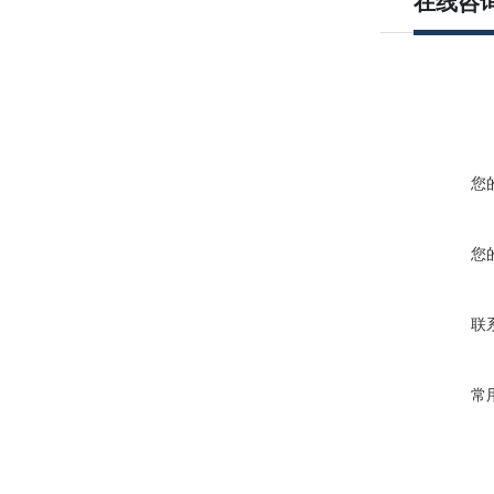
在线咨
您
您
联
常