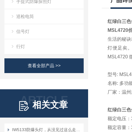
产品详
手提式防爆探照灯
巡检电筒
红绿白三色信
MSL4720
信号灯
生活的秘诀
行灯
灯便足矣。海
MSL472
查看全部产品 >>
型号
: MSL4
名
称
: 多
厂家：温州
ARTICLE
相关文章
红绿白三色信
额定电压：
额定容量：
IW5133防爆头灯，从没见过这么走心的设计！