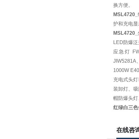
换方便。
MSL4720_
护和充电显
MSL4720_
LED防爆泛
应急灯
FW
JIW528
1000W E
充电式头灯
装卸灯、吸
帽防爆头灯
红绿白三色信
在线咨