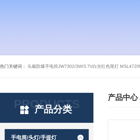
热门关键词：
头戴防爆手电筒JW7302/3W/3.7V白光红色尾灯
MSL47
产品中心
PRODUCTS
产品分类
手电筒/头灯/手提灯