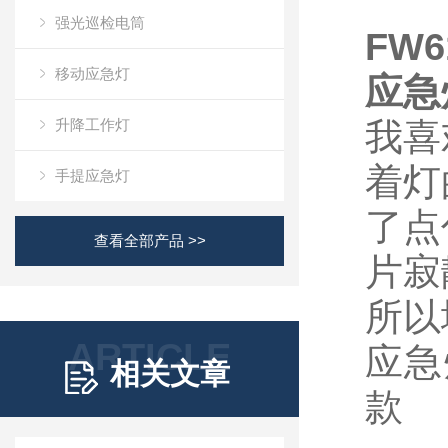
强光巡检电筒
FW6
移动应急灯
应急
升降工作灯
我喜
着灯
手提应急灯
了点
查看全部产品 >>
片寂
所以
ARTICLE
应急
相关文章
款