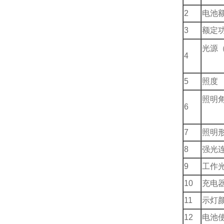
2
电池
3
额定
光源（
4
5
照度
照明
6
7
照明
8
强光
9
工作
10
充电
11
示灯
12
电池