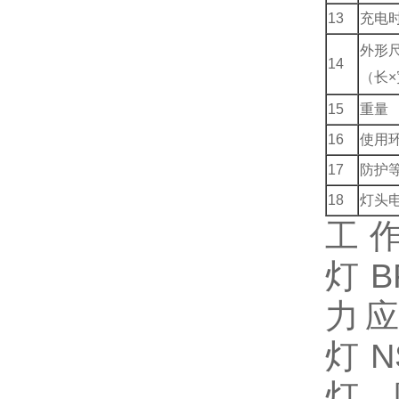
13
充电
外形
14
（长×
15
重量
16
使用
17
防护
18
灯头
工
灯
B
力
灯
N
灯、