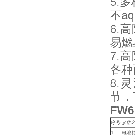
5.
不a
6.高
易燃
7.
各种
8.
节，
FW
序号
参数
1
电池