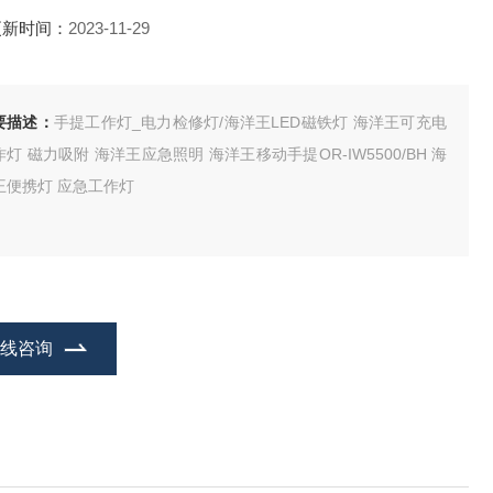
更新时间：
2023-11-29
要描述：
手提工作灯_电力检修灯/海洋王LED磁铁灯 海洋王可充电
作灯 磁力吸附 海洋王应急照明 海洋王移动手提OR-IW5500/BH 海
王便携灯 应急工作灯
在线咨询