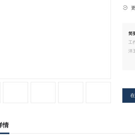
简
工
洋
详情