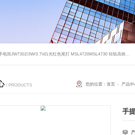
电筒JW7302/3W/3.7V白光红色尾灯
MSL4720MSL4730 轻轨高铁红黄绿白三色指示手电筒
心
您的位置：
首页
-
产品中
/ PRODUCTS
手提