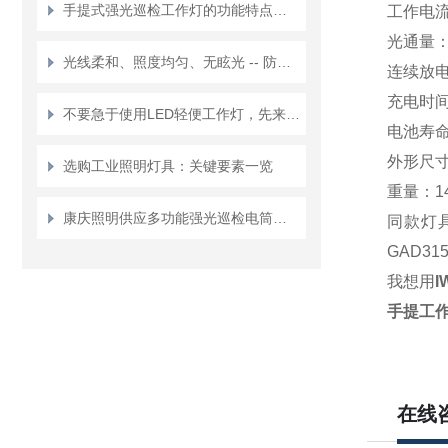
手提式强光巡检工作灯的功能特点介绍
工作电流：
光通量：6
光线柔和、照度均匀、无眩光 -- 防眩泛光灯安装指南
连续放电
充电时间
不要急于使用LED轻便工作灯，先来了解下它的性能和事项
电池寿命
外形尺寸
选购工业照明灯具：关键要素一览
重量：14
康庆照明供应多功能强光巡检电筒的性能特点
同款灯具
GAD3
我想用
I
手提工作
在线