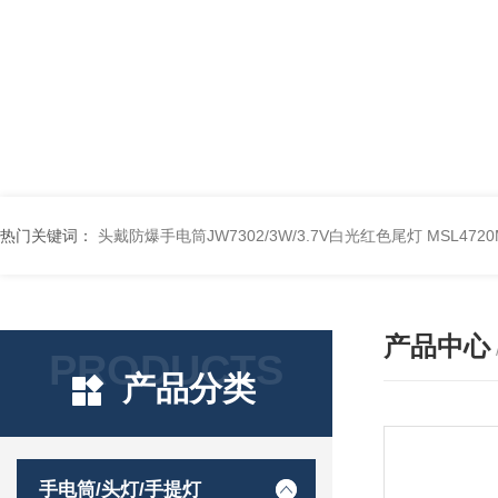
热门关键词：
头戴防爆手电筒JW7302/3W/3.7V白光红色尾灯
MSL47
产品中心
PRODUCTS
产品分类
手电筒/头灯/手提灯