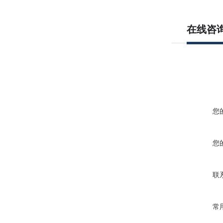
在线咨
您
您
联
常