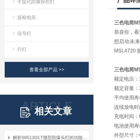
产品详
手提式防爆探照灯
巡检电筒
三色电筒
M
恭喜你，看
信号灯
想启动未来！
行灯
MSL472
查看全部产品 >>
三色电筒
M
额定电压：3
额定容量：3
平均使用寿命
ARTICLE
连续放电时间
相关文章
充电时间：
电池使用寿命
外型尺寸：Φ
解析IW5130/LT微型防爆头灯的功能与优势