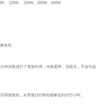
0W
、
120W
、
150W
、200W
、
400W
黄色等。
充分对光线进行了有效利用；光线柔和，无眩光，不会引起
ED
高效散热，从而使
LED
寿命能够达到
10
万小时。