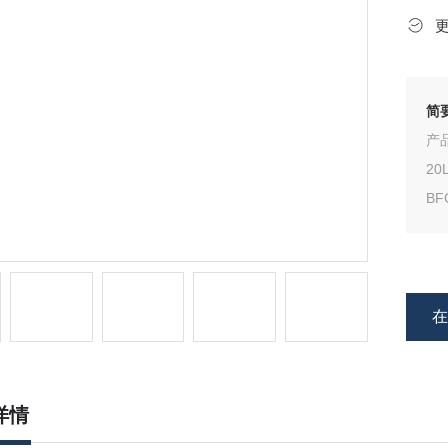
简
产品
20
BF
86
详情