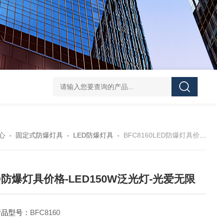
信号灯多功能声光报警器GAD112红光3.7V红闪
BFE8185
心
-
固定式防爆灯具
-
LED防爆灯具
-
BFC8160LED防爆灯具价格-LED150W泛光灯-光爱无限
D防爆灯具价格-LED150W泛光灯-光爱无限
产品型号：
BFC8160