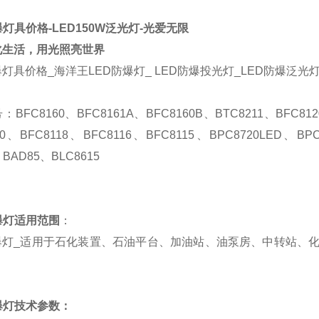
爆灯具价格-LED150W泛光灯-光爱无限
化生活，用光照亮世界
爆灯具价格
_
海洋王
LED
防爆灯
_
LED
防爆投光灯
_LED
防爆泛光
号：
BFC8160、BFC8161A、BFC8160B、BTC8211、BFC81
00、BFC8118、BFC8116、BFC8115
、
BPC8720LED、BP
、BAD85、BLC8615
爆灯适用范围
：
爆灯
_
适用于石化装置、石油平台、加油站、油泵房、中转站、
爆灯技术参数：