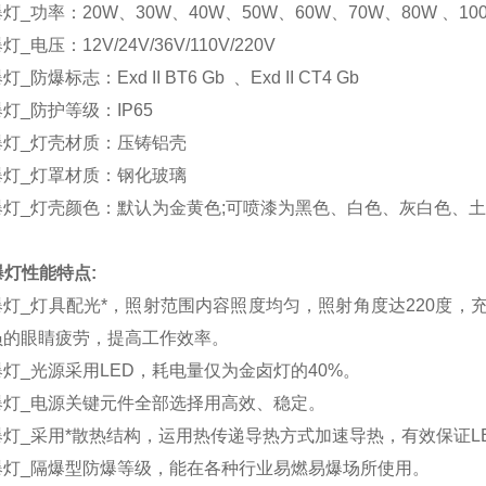
爆灯
_
功率：
20W
、
30W
、
40W
、
50W
、
60W
、
70W
、
80W
、
10
爆灯
_
电压：
12V/24V/36V/110V/220V
爆灯
_
防爆标志：
Exd II BT6
Gb
、
Exd II CT4
Gb
爆灯
_
防护等级：
IP65
爆灯
_
灯壳材质：压铸铝壳
爆灯
_
灯罩材质：钢化玻璃
爆灯
_
灯壳颜色：默认为金黄色
;
可喷漆为黑色、白色、灰白色、土
爆灯性能特点
:
爆灯
_
灯具配光*，照射范围内容照度均匀，照射角度达
220
度，
员的眼睛疲劳，提高工作效率。
爆灯
_
光源采用
LED
，耗电量仅为金卤灯的
40%
。
爆灯
_
电源关键元件全部选择用高效、稳定。
爆灯
_
采用*散热结构，运用热传递导热方式加速导热，有效保证
L
爆灯
_
隔爆型防爆等级，能在各种行业易燃易爆场所使用。