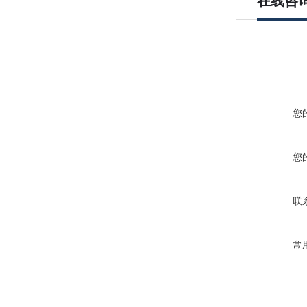
在线咨
您
您
联
常