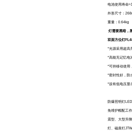
电池使用寿命≈1
外形尺寸：268
重量：0.64kg
灯需要黑暗，
双面方位灯
FL4
*光源采用超高
*高能无记忆电
*可持移动使用
*密封性好，防
*设有低电压显
防爆照明灯LED5
免维护帽配工作灯
震型、大型升降式
灯、磁座灯JTW