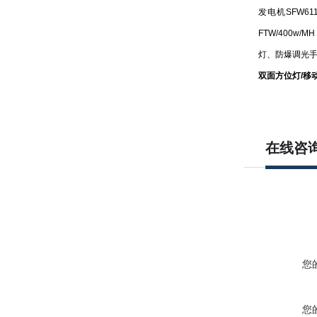
发电机SFW61
FTW/400w
灯、防爆调光手电
双面方位灯
/移
在线咨
您
您