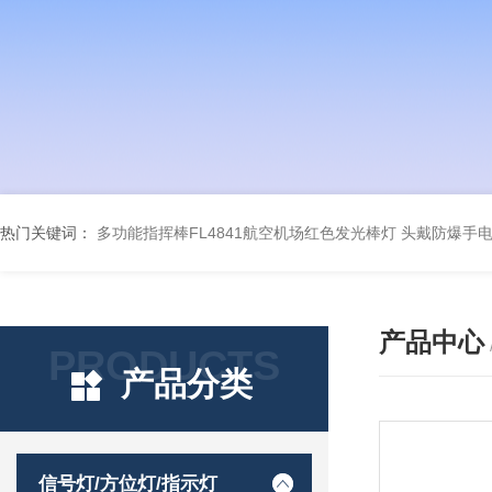
热门关键词：
多功能指挥棒FL4841航空机场红色发光棒灯
头戴防爆手电筒
产品中心
PRODUCTS
产品分类
信号灯/方位灯/指示灯