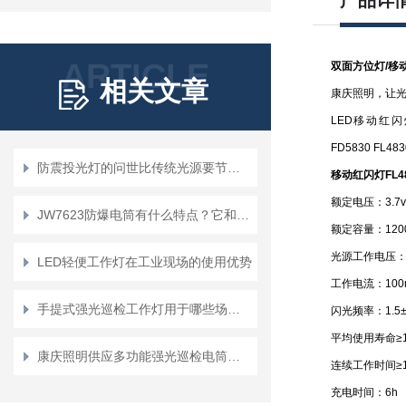
产品详
ARTICLE
双面方位灯
/移
相关文章
康庆照明，让
LED移动红闪灯 
FD5830
FL483
防震投光灯的问世比传统光源要节能一半
移动红闪灯
FL4
额定电压：3.7v
JW7623防爆电筒有什么特点？它和普通电筒有什么区别？
额定容量：120
光源工作电压：3.
LED轻便工作灯在工业现场的使用优势
工作电流：100
手提式强光巡检工作灯用于哪些场合？
闪光频率：1.5±0
平均使用寿命≥10
康庆照明供应多功能强光巡检电筒的性能特点
连续工作时间≥1
充电时间：6h