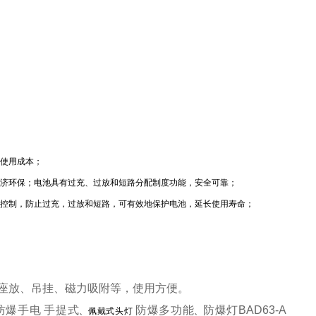
续使用成本；
经济环保；电池具有过充、过放和短路分配制度功能，安全可靠；
片控制，防止过充，过放和短路，可有效地保护电池，延长使用寿命；
提、座放、吊挂、磁力吸附等，使用方便。
防爆手电
手提式
防爆多功能
防爆灯
BAD63-A
、佩戴式头灯
、