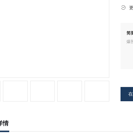
简
爆照
详情