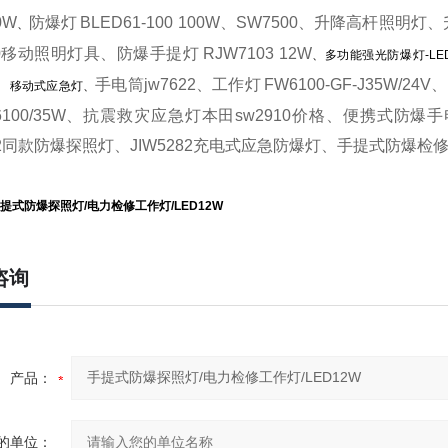
0W
防爆灯
BLED61-100 100W
、
SW7500、
升降高杆照明灯、
、
10移动照明灯具
、
防爆手提灯
RJW7103 12W
、多功能强光防爆灯-LE
、
手电筒
jw7622
、
工作灯
FW6100-GF-J35W/24V
、
移动式应急灯、
100/35
W、
抗震救灾应急灯本田
sw2910价格、
便携式防爆手
282同款防爆探照灯、JIW5282充电式应急防爆灯、手提式防爆检
提式防爆探照灯/电力检修工作灯/LED12W
咨询
产品：
的单位：