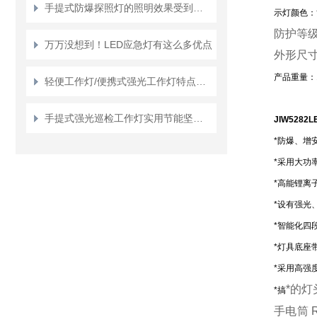
手提式防爆探照灯的照明效果受到哪些因素的影响？
示灯颜色：
防护等
万万没想到！LED应急灯有这么多优点
外形尺
产品重量：1
轻便工作灯/便携式强光工作灯特点和注意事项
手提式强光巡检工作灯实用节能坚固耐用使用灵活方便
JIW5282
L
*防爆、增
*采用大功
*高能锂离
*设有强光
*智能化四
*灯具底座
*采用高强
*的
*搞
手电筒