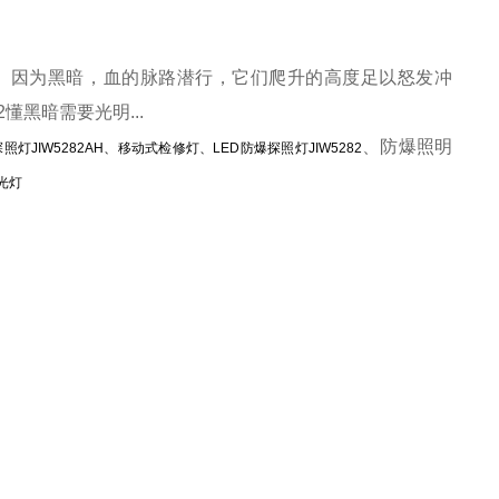
。
因为黑暗，血的脉路潜行，它们爬升的高度足以怒发冲
2懂黑暗需要光明
...
、防爆照明
照灯JIW5282AH、移动式检修灯、LED防爆探照灯JIW5282
强光灯