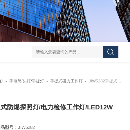
信号灯多功能声光报警器GAD112红光3.7V红闪
BFE8185
心
-
手电筒/头灯/手提灯
-
手提式磁力工作灯
-
JIW5282手提式防爆探照灯/电力检修工作灯/LED12W
式防爆探照灯/电力检修工作灯/LED12W
产品型号：
JIW5282