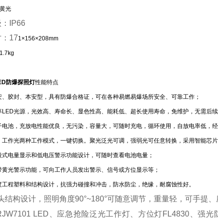
黄光
级：
IP66
寸：
17
1×156×208mm
.7kg
ED防爆探照灯
性能特点
安、胶封、本安型，具有防爆合格证，可在各种易燃易爆场所安全、可靠工作；
率LED光源，光效高、寿命长、显色性高、能耗低、超长使用寿命，免维护，无需后
子电池，充放电性能优良，无污染，容量大，可随时充电，循环使用，自放电率低，
、工作光两种工作模式，一键切换。聚光泛光可调，强弱光可任意转换，采用智能芯
段式电量显示和低电压警示功能设计，可随时查看电池电量；
带黄光警示功能，可向工作人员发出警示、信号或方位显示等；
度工程塑料和结构设计，抗强力碰撞和冲击，防水防尘，绝缘，耐腐蚀性好。
灯头结构设计，照明角度
90°~180°可随意调节，重量轻，可手
RJW7101 LED、
应急抢险泛光工作灯、
方位灯
FL4830、
强光