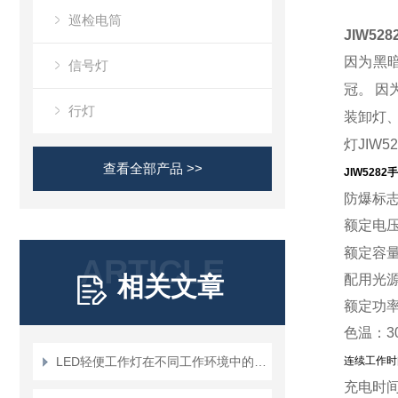
巡检电筒
JIW528
因为黑
信号灯
冠。
因
行灯
装卸灯
灯
JIW
查看全部产品 >>
JIW528
防爆标
额定电
额定容
ARTICLE
相关文章
配用光
额定功
色温：
3
LED轻便工作灯在不同工作环境中的应用场景有哪些？
连续工作时
充电时