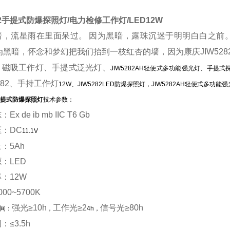
2
手提式防爆探照灯/电力检修工作灯/LED12W
暗，流星雨在里面呆过。
因为黑暗，露珠沉迷于明明白白之前
为黑暗，怀念和梦幻把我们抬到一枝红杏的墙，因为康庆JIW528
、磁吸工作灯、手提式泛光灯、
JIW5282AH轻便式多功能强光灯、手提式探
5282、手持工作灯
12W、JIW5282LED防爆探照灯，JIW5282AH轻便式多功能
2手提式防爆探照灯
技术参数：
志：
Ex de ib mb IIC T6 Gb
压：
DC
11.1V
量：
5Ah
源：
LED
率：
12W
000~5700K
强光
≥10h
工作光
≥2
信号光
≥80h
间：
，
4h，
间：
≤3.5h