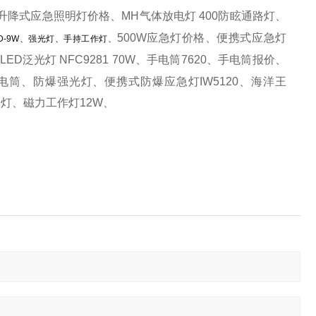
升降式应急照明灯价格、
MH气体放电灯 400防眩通路灯、
500W应急灯价格、
便携式应急灯
D-9W、强光灯、手持工作灯、
LED泛光灯 NFC9281 70W、手电筒7620、
手电筒报价
、
电筒、防爆强光灯、便携式防爆应急灯
IW5120、
海洋王
修灯、磁力工作灯12W、