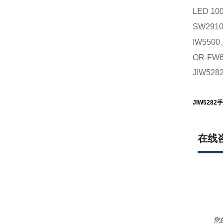
LED 10
SW29
IW5500
OR-FW6
JIW5
JIW5282
手
在线
您