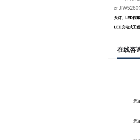
JIW528
灯
头灯、LED帽
LED充电式工
在线咨
您
您