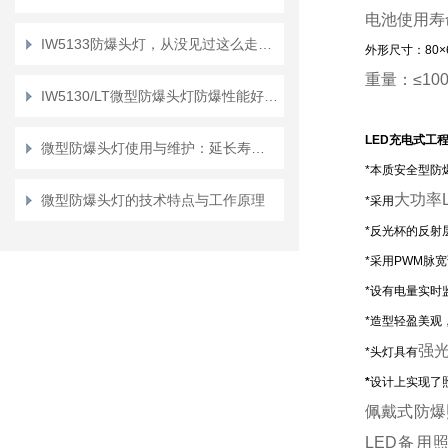
电池使用寿
IW5133防爆头灯，从没见过这么走心的设计！
外形尺寸：80×6
重量：
≤10
IW5130/LT微型防爆头灯防爆性能好，使用寿命长
LED充电式工
微型防爆头灯使用与维护：延长寿命，确保安全
*本质安全型防
大功率
微型防爆头灯的技术特点与工作原理
*采用
*反光杯的反射
*采用PWM脉
*设有电量实时
*造型轻盈美观
强
*头灯具有
*
设计上实现了
佩戴式防爆
LED备用