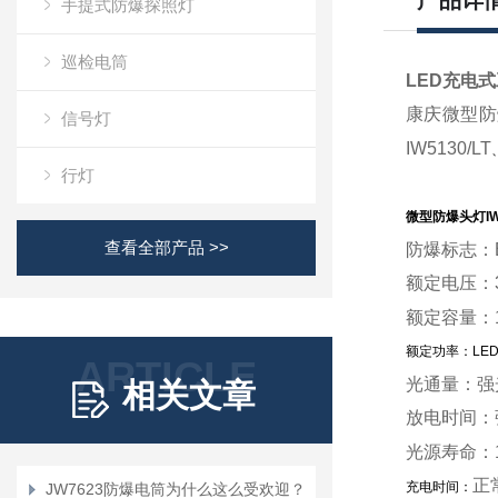
产品详
手提式防爆探照灯
巡检电筒
LED充电
康庆微型防爆
信号灯
IW5130/LT
行灯
微型防爆头灯IW
查看全部产品 >>
防爆标志：
额定电压：
额定容量：
额定功率：LED
ARTICLE
光通量：强
相关文章
放电时间：
光源寿命：
正
充电时间：
JW7623防爆电筒为什么这么受欢迎？