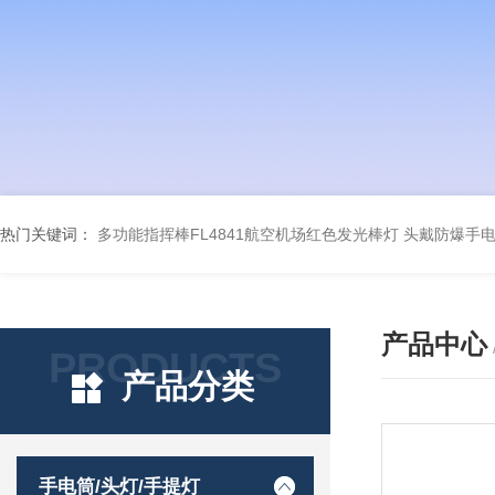
热门关键词：
多功能指挥棒FL4841航空机场红色发光棒灯
头戴防爆手电筒
产品中心
PRODUCTS
产品分类
手电筒/头灯/手提灯