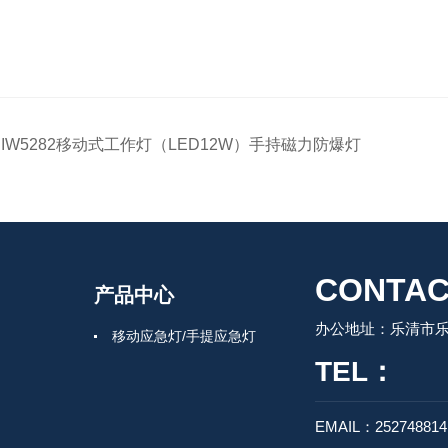
JIW5282​移动式工作灯（LED12W）手持磁力防爆灯
CONTAC
产品中心
办公地址：乐清市
移动应急灯/手提应急灯
TEL：
EMAIL：25274881