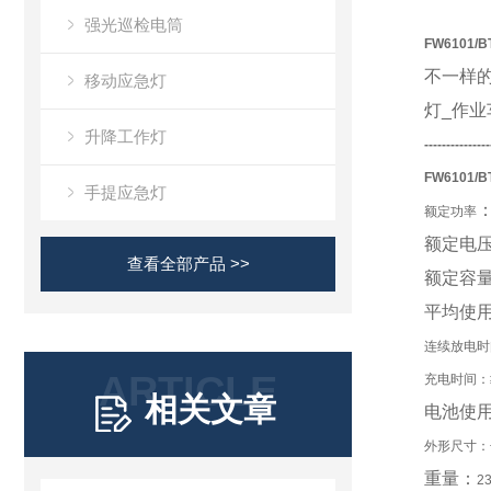
强光巡检电筒
FW6101
/B
不一样
移动应急灯
灯
_
作业
升降工作灯
---------------
FW6101
/B
手提应急灯
额定功率
额定电
查看全部产品 >>
额定容
平均使
连续放电时间：
ARTICLE
充电时间：≥
相关文章
电池使
外形尺寸：长
重量：
2