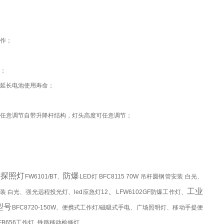
作；
；
并延长电池使用寿命；
可任意调节自带升降杆结构，灯头高度可任意调节；
力探照灯
防爆
FW6101/BT、
LED灯 BFC8115 70W 吊杆圆钢管安装 白光、
、
工业
圆光管吊装 白光、强光远程投光灯、led应急灯12
LFW6102GF防爆工作灯、
型号
BFC8720-150W、便携式工作灯/磁吸式手电、广场照明灯、移动手提便
FB656工作灯_铁路移动检修灯