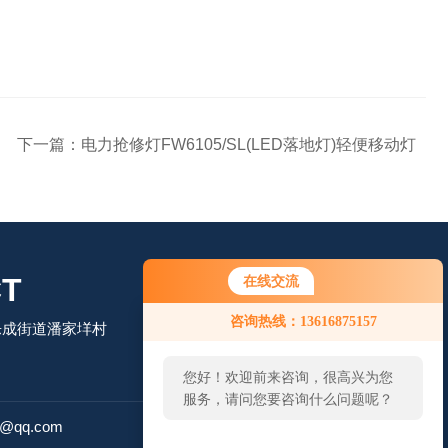
下一篇：
电力抢修灯FW6105/SL(LED落地灯)轻便移动灯
T
在线交流
咨询热线：13616875157
乐成街道潘家垟村
您好！欢迎前来咨询，很高兴为您
服务，请问您要咨询什么问题呢？
扫码微信联系
4@qq.com