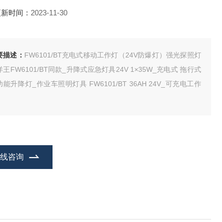
更新时间：
2023-11-30
要描述：
FW6101/BT充电式移动工作灯（24V防爆灯）强光探照灯
王FW6101/BT同款_升降式应急灯具24V 1×35W_充电式 拖行式
能升降灯_作业车照明灯具 FW6101/BT 36AH 24V_可充电工作
在线咨询