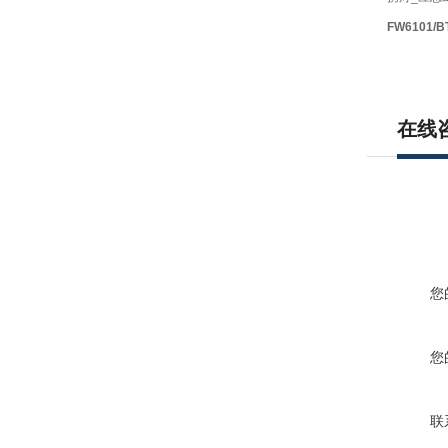
FW6101
/B
在线
您
您
联