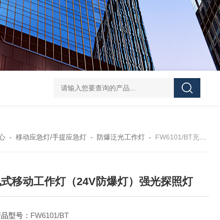
FD5820GMD4800 远程方位灯价格 红色
信号灯多功能
心
-
移动应急灯/手提应急灯
-
防爆泛光工作灯
-
FW6101/BT充电式移动工作灯（24V防爆灯）强光探照灯
式移动工作灯（24V防爆灯）强光探照灯
产品型号：
FW6101/BT