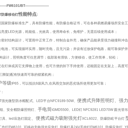
------
FW6101
/BT---------------------
性能特点
T
防爆移动灯
:
照国家防爆标准生产，具有防爆性能，有防爆合格证书，可在各种易燃易爆场所安全工
高亮度LED光源，耗能低，光效高，使用寿命长，免维护，无需后续使用成本；
全密封结构设计，可置雨中正常工作，特制合金外壳，确保产品能承受强力碰撞和冲击
性电池，可实现循环实用，随时充电，且无污染；并设有过放保护电路，能可靠保护
结构设计，照明角度可任意调节；低部装有滑轨，方便移动，使工作简单，轻松；
定在灯体或其它支撑物上使用，也可方便的卸下手持使用，还能固定在支架上，高度
或三脚架)配有快速而可靠的锁紧机构；
护等级
IP65，可以抵抗6级风力,在风雨交加的恶劣场所使用更加可靠；
营：
便携式升降照明灯、强
A/LT强光微型防水帽配式、LED平台NFC9189-50W、
手电筒
组、安全帽防爆照明灯、
\GMD5500、LED灯 NFC9281 LED70W 
、便携式磁力吸附强光灯
D灯具、led应急灯固定
XCL6022、防爆防眩平台灯
作灯FW6101_可移动充电强光应急灯_防爆灯具24V手持灯FW6101_防爆应急灯_Y