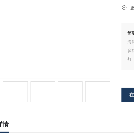
简
海洋
多功
灯
详情