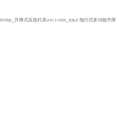
_
升降式应急灯具
_
拖行式多功能升降
/BT同款
\24V 1×35W
充电式