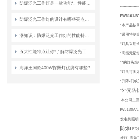
防爆泛光工作灯是一款功能*、性能优良的照明设备
---------------
FW6101
/B
防爆泛光工作灯的设计有哪些亮点呢？
*本产品按
*采用特制
涨知识：防爆泛光工作灯的性能特点和注意事项
*灯具采用
五大性能特点让你*了解防爆泛光工作灯
*高能无记
**的灯头
海洋王同款400W探照灯优势有哪些?
*灯头可固
*升降杆(
外壳防
*
本公司主
IW5130
发电机照明
防爆
LE
携灯_应急工