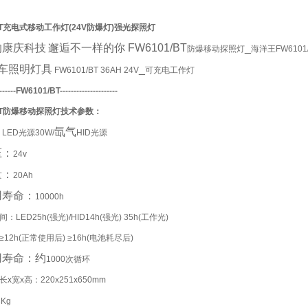
T
充电式移动工作灯
(
24V防爆灯
)强光探照灯
的
康庆科技
邂逅不一样的你
FW6101/BT
_
防爆移动探照灯
海洋王FW6101
车照明灯具
_
FW6101/BT 36AH 24V
可充电工作灯
------
FW6101
/BT---------------------
T
防爆移动
探照
灯技术参数：
：
氙气
LED光源30W/
HID光源
压：
24v
量：
20Ah
用寿命：
10000h
LED25h(强光)/HID14h(强光) 35h(工作光)
12h(正常使用后) ≥16h(电池耗尽后)
用寿命：约
1000次循环
x宽x高：220x251x650mm
3Kg