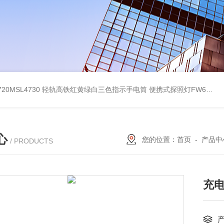
4720MSL4730 轻轨高铁红黄绿白三色指示手电筒
便携式探照灯FW6116、移动式应急灯现货
心
您的位置：
首页
-
产品中
/ PRODUCTS
充电