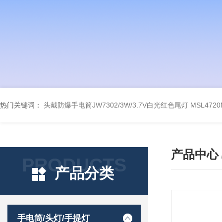
热门关键词：
头戴防爆手电筒JW7302/3W/3.7V白光红色尾灯
MSL47
产品中心
PRODUCTS
产品分类
手电筒/头灯/手提灯