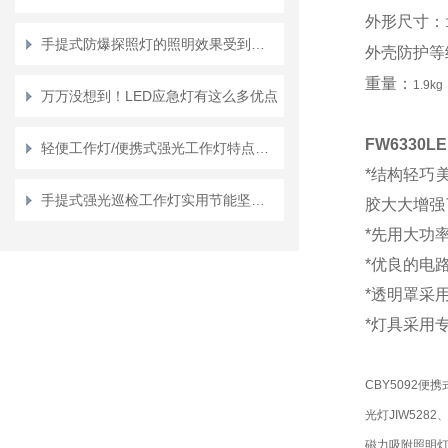
外形尺寸：
手提式防爆探照灯的照明效果受到哪些因素的影响？
外壳防护等
重量：
1.9kg
万万没想到！LED应急灯有这么多优点
FW6330
L
轻便工作灯/便携式强光工作灯特点和注意事项
*结构轻巧
手提式强光巡检工作灯实用节能坚固耐用使用灵活方便
胶大大增强
*先用大功
*优良的电
*透明罩采
*灯具采用
CBY5092便
光灯JIW5282
磁力吸附照明灯 