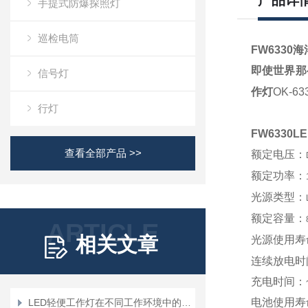
产品详
手提式防爆探照灯
巡检电筒
FW6330
海
即使世界那
信号灯
作灯
OK-63
行灯
FW6330
L
查看全部产品 >>
额定电压：
额定功率：
光源类型：
额定容量：
ARTICLE
相关文章
光源使用寿
连续放电时
充电时间：
电池使用寿
LED轻便工作灯在不同工作环境中的应用场景有哪些？