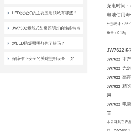
充电时间：
LED投光灯的主要应用领域有哪些？
电池使用寿
外形尺寸：
JW7302佩戴式防爆照明灯的性能特点
重量：0.18g
对LED防爆照明灯你了解吗？
JW762
保障作业安全的关键照明设备 -- 如何选购合适的防爆检修灯？
本
JW7622
_
光
JW7622
_
高
JW7622
_
精
JW7622
_
用.
电
JW7622
_
置.
本公司其它产品：
灯、ZW7400