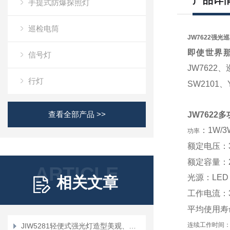
产品详
手提式防爆探照灯
巡检电筒
JW7622
强光巡
即使世界
信号灯
JW7622、
行灯
SW2101、
查看全部产品 >>
JW762
：
1W/3
功率
额定电压：
额定容量：
ARTICLE
光源：
LED
相关文章
工作电流：
平均使用寿
连续工作时间：强
JIW5281轻便式强光灯造型美观、操作简单方便