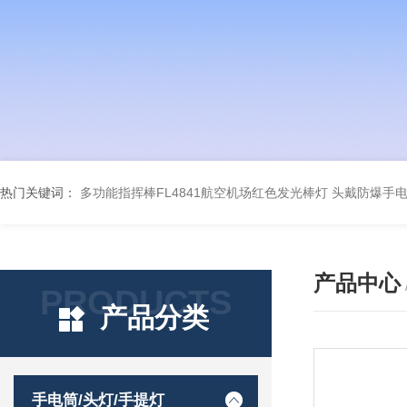
热门关键词：
多功能指挥棒FL4841航空机场红色发光棒灯
头戴防爆手电筒
产品中心
PRODUCTS
产品分类
手电筒/头灯/手提灯