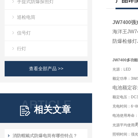
产品详
手提式防爆探照灯
巡检电筒
JW7400
海洋王JW
信号灯
防爆检修灯
行灯
JW7400多功
查看全部产品 >>
光源：LED
额定功率：3W/2
电池额定容
额定电压：DC3.
ARTICLE
充电时间：6~8
相关文章
电池使用寿命：≥
光源平均使用
照明时间：强光≥
消防帽戴式防爆电筒有哪些特点？