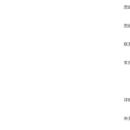
您
您
联
常
详
补