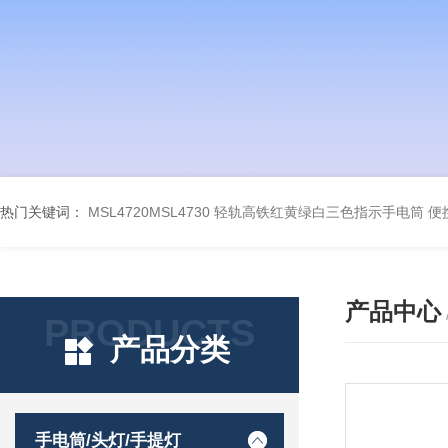
热门关键词：
MSL4720MSL4730 轻轨高铁红黄绿白三色指示手电筒
便
产品中心
PRODUCTS
产品分类
手电筒/头灯/手提灯