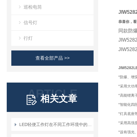
巡检电筒
JIW528
恭喜你，看
信号灯
同款防爆
行灯
JIW52
JIW528
查看全部产品 >>
JIW5282
L
*防爆、增
*采用大功
ARTICLE
*高能锂离
相关文章
*智能化四
*灯具底座
*采用高强
LED轻便工作灯在不同工作环境中的应用场景有哪些？
*设有强光