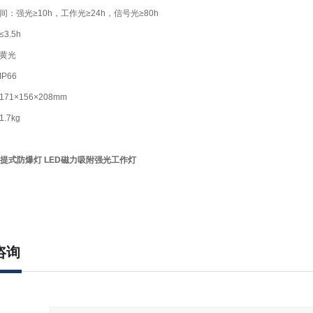
：强光≥10h，工作光≥24h，信号光≥80h
3.5h
黄光
P66
1×156×208mm
.7kg
提式防爆灯
LED磁力吸附强光工作灯
咨询