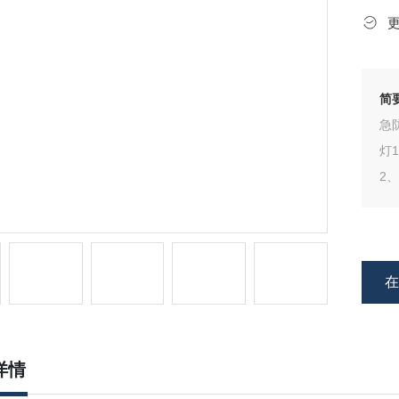
简
急防
灯
2
详情