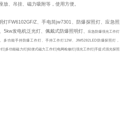
提、座放、吊挂、磁力吸附等，使用方便。
FW6102GF/Z、手电筒jw7301、防爆探照灯、应急照
、
5kw发电机泛光灯、佩戴式防爆照明灯、
应急防爆强光工作灯
多功能手持防爆工作灯、手持工作灯12W、JIW5282LED防爆探照灯，
力吸附强光工作灯|多功能磁力灯|轻便式磁力工作灯|电网检修灯|强光工作灯|手提式强光探照