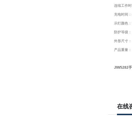
连续工作时间
充电时间：≤
示灯颜色：
防护等级：I
外形尺寸：17
产品重量：1
JIW5282
手
在线