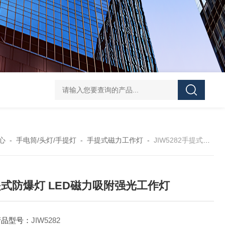
便携式探照灯FW6116、移动式应急灯现货
FD582
心
-
手电筒/头灯/手提灯
-
手提式磁力工作灯
-
JIW5282手提式防爆灯 LED磁力吸附强光工作灯
式防爆灯 LED磁力吸附强光工作灯
产品型号：
JIW5282