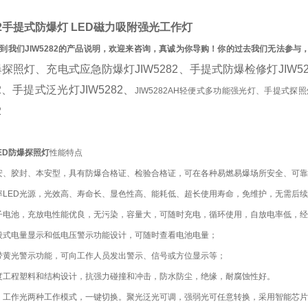
2
手提式防爆灯
LED磁力吸附强光工作灯
到我们JIW5282的产品说明，欢迎来咨询，真诚为你导购！你的过去我们无法参
探照灯、充电式应急防爆灯JIW5282、手提式防爆检修灯JIW52
82、手提式泛光灯JIW5282、
JIW5282AH轻便式多功能强光灯、手提式探照灯
2
ED防爆探照灯
性能特点
安、胶封、本安型，具有防爆合格证、检验合格证，可在各种易燃易爆场所安全、可靠
率LED光源，光效高、寿命长、显色性高、能耗低、超长使用寿命，免维护，无需后
子电池，充放电性能优良，无污染，容量大，可随时充电，循环使用，自放电率低，
段式电量显示和低电压警示功能设计，可随时查看电池电量；
带黄光警示功能，可向工作人员发出警示、信号或方位显示等；
度工程塑料和结构设计，抗强力碰撞和冲击，防水防尘，绝缘，耐腐蚀性好。
、工作光两种工作模式，一键切换。聚光泛光可调，强弱光可任意转换，采用智能芯