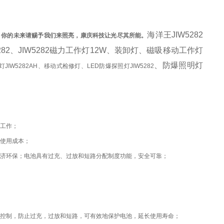
海洋王
JIW5282
与，你的未来请赐予我们来照亮，康庆科技让光尽其所能。
82、JIW5282磁力工作灯12W、装卸灯、磁吸移动工作灯
、防爆照明灯
JIW5282AH、移动式检修灯、LED防爆探照灯JIW5282
工作；
续使用成本；
经济环保；电池具有过充、过放和短路分配制度功能，安全可靠；
片控制，防止过充，过放和短路，可有效地保护电池，延长使用寿命；