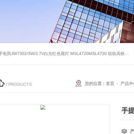
电筒JW7302/3W/3.7V白光红色尾灯
MSL4720MSL4730 轻轨高铁红黄绿白三色指示手电筒
心
您的位置：
首页
-
产品中
/ PRODUCTS
手提