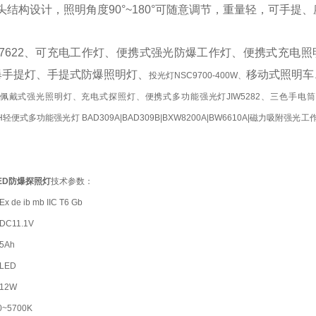
灯头结构设计，照明角度
90°~180°可随意调节，重量轻，可手
W7622、可充电工作灯、便携式强光防爆工作灯、便携式充电照明灯
爆手提灯、手提式防爆照明灯、
移动式照明车
投光灯NSC9700-400W、
、佩戴式强光照明灯、充电式探照灯、便携式多功能强光灯JIW5282、三色手电筒、
2AH轻便式多功能强光灯 BAD309A|BAD309B|BXW8200A|BW6610A|磁
ED防爆探照灯
技术参数：
de ib mb IIC T6 Gb
C11.1V
Ah
LED
12W
~5700K