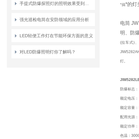
手提式防爆探照灯的照明效果受到哪些因素的影响？
*的
*搞
强光巡检电筒在安防领域的应用分析
电筒
J
明、防
LED轻便工作灯在节能环保方面的意义
(拉车式)
对LED防爆照明灯你了解吗？
JIW528
灯。
JIW5282
L
防爆标志：Ex 
额定电压：D
额定容量：5
配用光源：
额定功率：
色温：3000