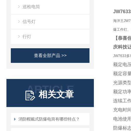
巡检电筒
JW7633
海洋王JW7
信号灯
爆工作灯、
行灯
【恭喜
庆科技
查看全部产品 >>
JW763
额定电
额定容
光源类
ARTICLE
额定功
相关文章
连续工
充电时
电池使
消防帽戴式防爆电筒有哪些特点？
防爆标