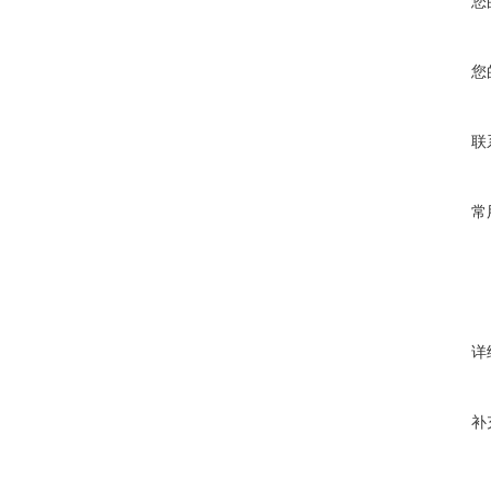
您
您
联
常
详
补