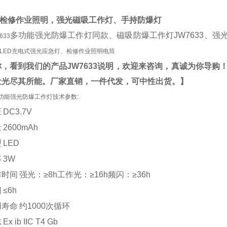
检修作业照明，强光磁吸工作灯、手持防爆灯
多功能强光防爆工作灯同款、磁吸防爆工作灯
JW7633、
633
LED充电式强光应急灯、检修作业照明电筒
你，看到我们的产品
JW7633
说明，欢迎来咨询，真诚为你导购
让光尽其所能。
厂家直销，一件代发，可中性出货。】
3多功能强光防爆工作灯技术参数:
压
DC3.7V
量
2600mAh
型
LED
率
3W
作时间
强光：
≥8h工作光：≥16h频闪：≥36h
间
≤6h
用寿命
约
1000次循环
志
Ex ib IIC T4 Gb