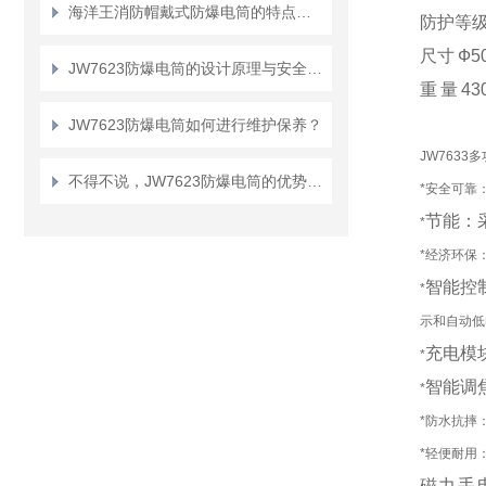
海洋王消防帽戴式防爆电筒的特点有哪些？
防护等
尺寸
Ф5
JW7623防爆电筒的设计原理与安全性能分析
重
量
43
JW7623防爆电筒如何进行维护保养？
JW763
不得不说，JW7623防爆电筒的优势真的很多！
*安全可靠
节能：
*
*经济环保
智能控
*
示和自动低
充电模
*
智能调
*
*防水抗摔
*轻便耐用
磁力手