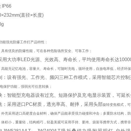
级
IP66
0×232mm(直径×长度)
0g
3多功能强光防爆工作灯产品特性：
：具有优良的防爆性能，可在各种危险场所安全、可靠工作；
采用大功率
LED光源、光效高、寿命长，平均使用寿命长达1000
：高能无记忆电池，容量大、寿命长，可随时充电，循环使用，自放电率低，经济环
制：设有强光、工作光、频闪三种工作模式，采用智能芯片控制
电保护功能，强弱光可任意转换；
块：智能型充电器设有过充、短路保护及充
电显示装置，
可延长
焦：采用进口
PC材质，透光率高、耐摔，采用头部
旋转变焦模式，可
：外壳采用进口高硬度合金材料，确保产品能承受强力碰撞和冲击；多重防水结构，
：体积小，重量轻，结构精巧，轻盈美观可采用手持、要挎、袋装等携带方式，携带
电
JIW5281A/LT、JW7400/LT吸折叠磁力吸附照明灯 户