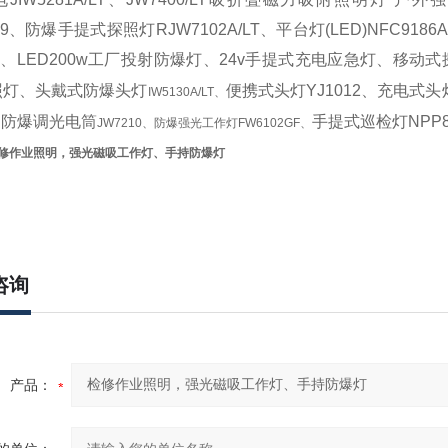
89、防爆手提式探照灯RJW7102A/LT、平台灯(LED)NFC918
、
LED200w工厂投射防爆灯、24v手提式充电应急灯、
移动式
灯
照灯、头戴式防爆头灯
便携式头灯
YJ1012、充电式
IW5130A/LT、
1、防爆调光电筒
手提式巡检灯
NP
JW7210、防爆强光工作灯FW6102GF、
修作业照明，强光磁吸工作灯、手持防爆灯
咨询
产品：