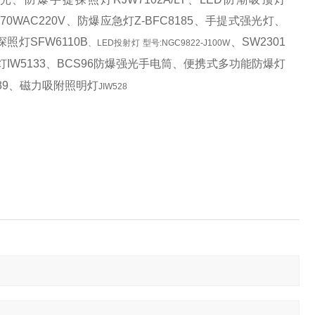
6A70WAC220V、防爆应急灯Z-BFC8185、手提式强光灯、
探照灯
SFW6110B
、
SW2301
、LED投射灯 型号:NGC9822-J100W
头灯IW5133、BCS96防爆强光手电筒、便携式多功能防爆灯
P89、磁力吸附照明灯
JIW528