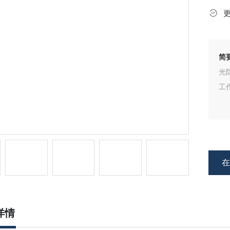
简
光
工
详情