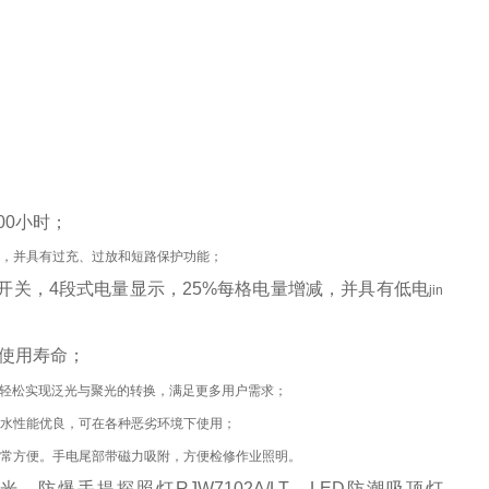
00小时；
保，并具有过充、过放和短路保护功能；
开关，
4段式电量显示，25%每格电量增减，并具有低电
jin
使用寿命；
轻松实现泛光与聚光的转换，满足更多用户需求；
防水性能优良，可在各种恶劣环境下使用；
非常方便。手电尾部带磁力吸附，方便检修作业照明。
外强光、防爆手提探照灯RJW7102A/LT、LED防潮吸顶灯