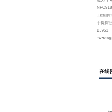
NFC91
工程检修
手提探
BJ95
JW7633
检
在线