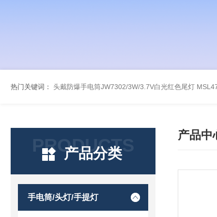
热门关键词：
头戴防爆手电筒JW7302/3W/3.7V白光红色尾灯
MSL
产品中
PRODUCTS
产品分类
手电筒/头灯/手提灯