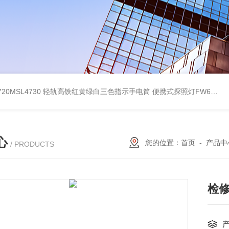
4720MSL4730 轻轨高铁红黄绿白三色指示手电筒
便携式探照灯FW6116、移动式应急灯现货
心
您的位置：
首页
-
产品中
/ PRODUCTS
检