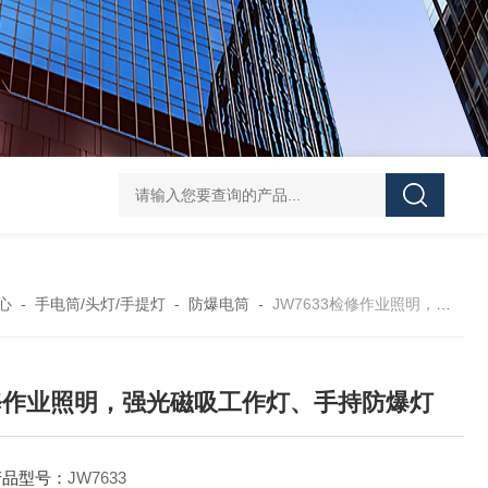
FD5820GMD4800 远程方位灯价格 红色
信号灯多功能
心
-
手电筒/头灯/手提灯
-
防爆电筒
-
JW7633检修作业照明，强光磁吸工作灯、手持防爆灯
修作业照明，强光磁吸工作灯、手持防爆灯
产品型号：
JW7633