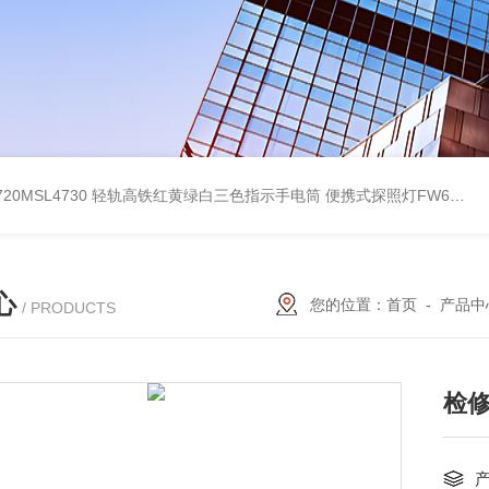
4720MSL4730 轻轨高铁红黄绿白三色指示手电筒
便携式探照灯FW6116、移动式应急灯现货
心
您的位置：
首页
-
产品中
/ PRODUCTS
检修