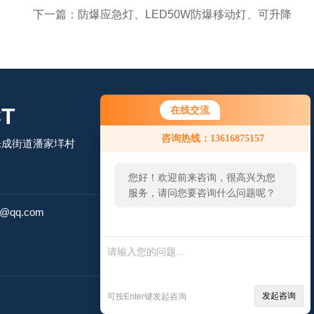
下一篇：
防爆应急灯、LED50W防爆移动灯、可升降
T
在线交流
咨询热线：13616875157
乐成街道潘家垟村
您好！欢迎前来咨询，很高兴为您
服务，请问您要咨询什么问题呢？
扫码微信联系
4@qq.com
技术支持：
智慧城市网
管理登陆
发起咨询
可按Enter键发起咨询