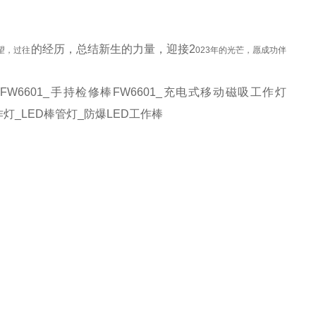
的经历，总结新生的力量，迎接
2
望，过往
023年的光芒，愿成功伴
FW6601
_
手持检修棒
FW6601
_
充电式移动磁吸工作灯
棒
作灯
_LED
棒管灯
_
防爆
LED
工作棒