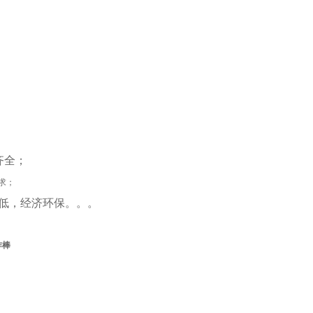
齐全；
求；
低，经济环保。。。
作棒