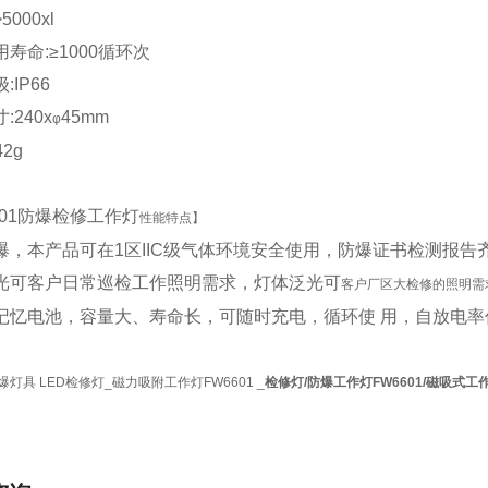
>
5000xl
用寿命
:
≥
1000
循环次
级
:IP
66
寸
:
240x
45
mm
φ
42
g
01
防爆检修工作灯
性能特点】
爆，本产品可在
1
区
IIC
级气体环境安全使用，防爆证书检测报告
光可客户日常巡检工作照明需求，灯体泛光可
客户厂区大检修的照明需
记忆电池，容量大、寿命长，可随时充电，循环使 用，自放电率
防爆灯具 LED检修灯_磁力吸附工作灯FW6601 _
检修灯/防爆工作灯FW6601/磁吸式工