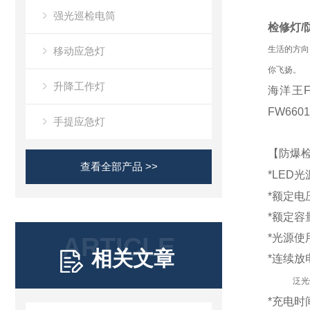
强光巡检电筒
检修灯/
生活的方向
移动应急灯
你飞扬。
升降工作灯
海洋王
FW6601
手提应急灯
【防爆
查看全部产品 >>
*
LED
光
*
额定电
*
额定容
*
光源使
ARTICLE
相关文章
*
连续放
泛光灯
*
充电时