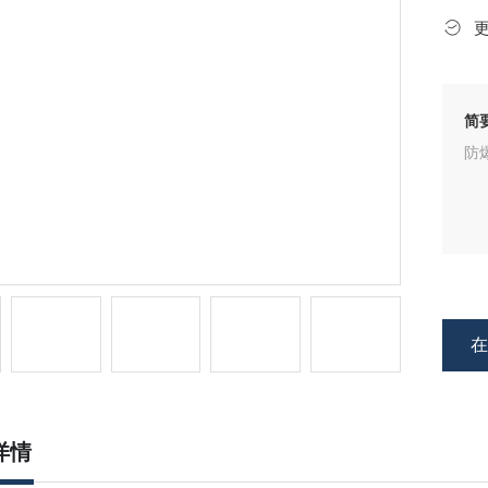
简
防
详情