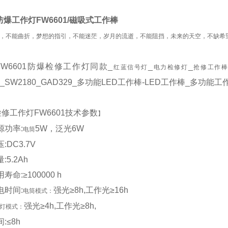
防爆工作灯FW6601/磁吸式工作棒
，不能曲折，梦想的指引，不能迷茫，岁月的流逝，不能阻挡，未来的天空，不缺希
FW6601
防爆检修工作灯同款
_
_
_
红蓝信号灯
电力检修灯
抢修工作
_SW2180_GAD329_
多功能
LED
工作棒
-LED
工作棒
_
多功能工
检修工作灯
FW6601
技术参数
】
源功率
:
5W
，泛光
6W
电筒
压
:DC
3.7V
量
:
5.2
Ah
用寿命
:
≥
100000 h
电时间
:
强光
≥
8
h,
工作光≥
1
6
h
电筒模式：
强光
≥
4
h,
工作光≥
8
h,
模式：
间
:
≤
8
h