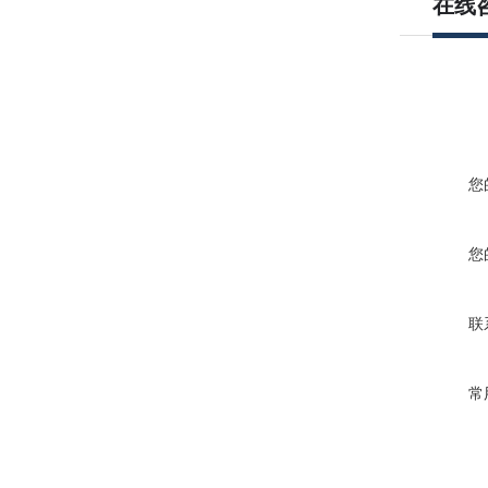
在线
您
您
联
常