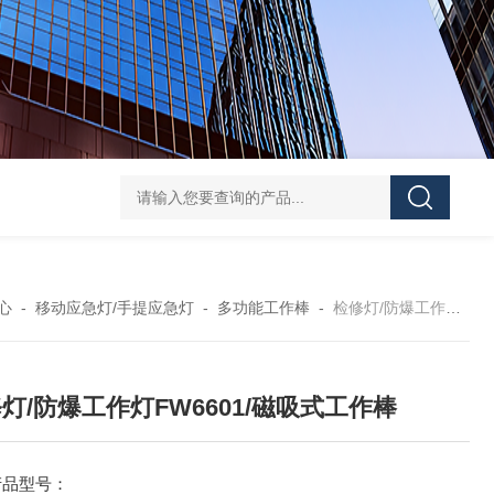
FD5820GMD4800 远程方位灯价格 红色
信号灯多功能
心
-
移动应急灯/手提应急灯
-
多功能工作棒
-
检修灯/防爆工作灯FW6601/磁吸式工作棒
灯/防爆工作灯FW6601/磁吸式工作棒
产品型号：