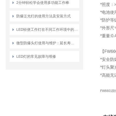
2分钟轻松学会使用多功能工作棒
*
照度：
*
电池使
防爆泛光灯的使用方法及安装方式
*
防护等
*
外形尺
LED轻便工作灯在不同工作环境中的应用场景有哪些？
*
重量
:
0.
微型防爆头灯使用与维护：延长寿命，确保安全
【FW66
LED灯的常见故障与维修
*
安全防
*
灯头聚
*
高能无
FW6601