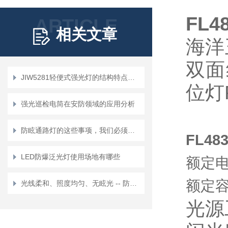
FL4
ARTICLE
相关文章
海洋
双面
JIW5281轻便式强光灯的结构特点及使用说明
位灯
强光巡检电筒在安防领域的应用分析
防眩通路灯的这些事项，我们必须要重视起来
FL4
LED防爆泛光灯使用场地有哪些
额定电
额定容
光线柔和、照度均匀、无眩光 -- 防眩泛光灯安装指南
光源