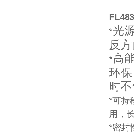
FL4
光
*
反方
高
*
环保
时不
*可
用，长
*密