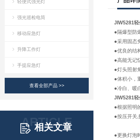
产品详
轻便式强光灯
强光巡检电筒
JIW5281
轻
●隔爆型防
移动应急灯
●采用固态
升降工作灯
●优良的结
●高能无记
手提应急灯
●灯头照射
●体积小，
查看全部产品 >>
●冷白、暖
JIW5281
轻
●根据照明
●按压开
ARTICLE
相关文章
●更换灯泡