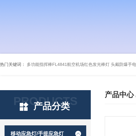
热门关键词：
多功能指挥棒FL4841航空机场红色发光棒灯
头戴防爆手电筒
产品中心
PRODUCTS
产品分类
移动应急灯/手提应急灯