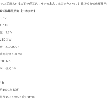
反光杯采用高科技表面处理工艺，反光效率高，光斑光色均匀，灯具还设有低电压显示
2佩戴式防爆照明灯【
技术参数】:
.7 V
7 Ah
：3.7 V
ED 3 W
：≥100000 h
光电流 500 MA
00 MA
：强光 5 h
 h
1000次 循环
径Φ23.5mm/长度120mm