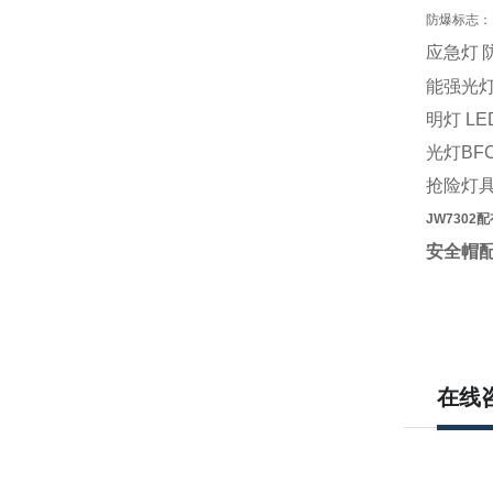
防爆标志：Ex 
应急灯
能强光
明灯 LE
光灯BFC
抢险灯具
JW730
2
安全帽
在线