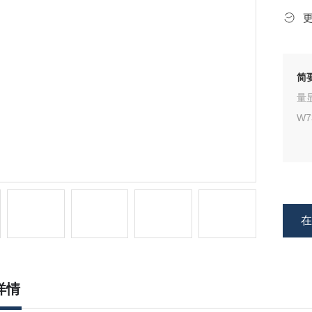
简
量
W7
详情