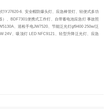
YJ7620-6
安全帽防爆头灯、应急棒管灯、轻便式多功
、
减震器）、BDF7301便携式工作灯、自带蓄电池应急灯 事故照
130A、巡检手电JW7520、节能泛光灯gf9400 250w/泛
12W 24V、吸顶灯 LED NFC9121、轻型升降泛光灯、应急