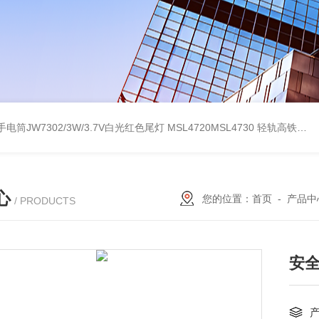
电筒JW7302/3W/3.7V白光红色尾灯
MSL4720MSL4730 轻轨高铁红黄绿白三色指示手电筒
心
您的位置：
首页
-
产品中
/ PRODUCTS
安全