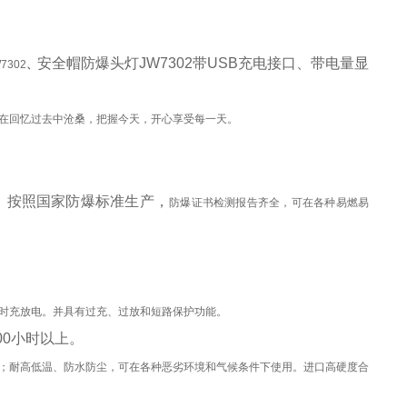
安全帽防爆头灯
JW7302带USB充电接口、带电量显
7302
、
在回忆过去中沧桑，把握今天，开心享受每一天。
爆等级，按照国家防爆标准生产，
防爆证书检测报告齐全，可在各种易燃易
时充放电。并具有过充、过放和短路保护功能。
00小时以上。
；耐高低温、防水防尘，可在各种恶劣环境和气候条件下使用。进口高硬度合