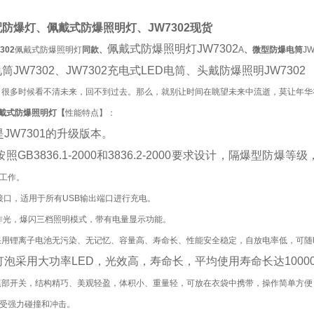
配防爆灯、佩戴式防爆照明灯、
JW7302现货
佩戴式防爆照明灯
JW7302
302
佩戴式防爆照明灯
同款
、
A
、
微型防爆电筒
JW
筒JW7302、JW7302充电式LED电筒、头戴防爆照明JW7302
，很多时候看不清未来，回不到过去。那么，就别让时间在眺望未来中流逝，莫让年华
2佩戴式防爆照明灯【
性能特点】：
是
JW7301的升级版本。
按照
GB3836.1-2000和3836.2-2000要求设计，隔爆型防
工作。
接口，适用于所有USB输出端口进行充电。
作光，爆闪三档照明模式，带有电量显示功能。
采用锂离子电池无污染、无记忆、容量高、寿命长、性能安全稳定，自放电率低，可随
灯泡采用大功率
LED，光效高，寿命长，平均使用寿命长达1000
尾部开关，结构精巧、美观轻盈，体积小、重量轻，可放在衣袋中携带，操作简单方便
受强力碰撞和冲击。