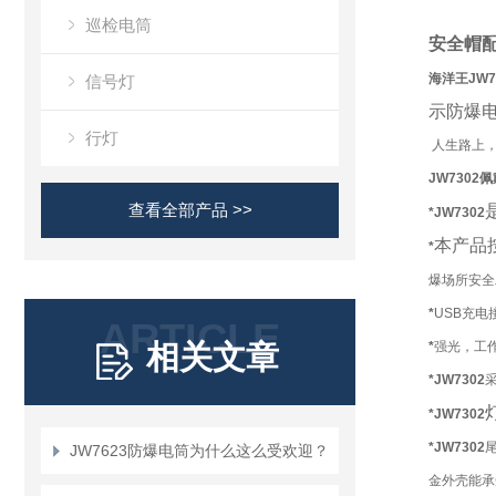
巡检电筒
安全帽
海洋王
JW7
信号灯
示防爆电
行灯
人生路上
JW730
查看全部产品 >>
*
JW730
2
本产品
*
爆场所安全
*
USB充电
ARTICLE
相关文章
*
强光，工
*
JW730
2
*
JW730
2
*
JW730
2
JW7623防爆电筒为什么这么受欢迎？
金外壳能承