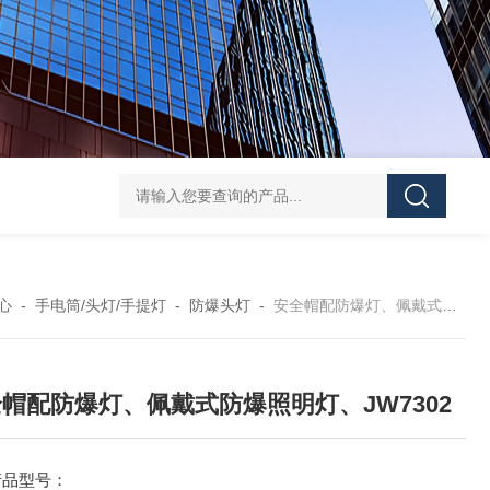
便携式探照灯FW6116、移动式应急灯现货
FD582
心
-
手电筒/头灯/手提灯
-
防爆头灯
-
安全帽配防爆灯、佩戴式防爆照明灯、JW7302
帽配防爆灯、佩戴式防爆照明灯、JW7302
产品型号：