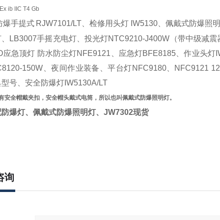
ib IIC T4 Gb
防爆手提式
RJW7101/LT、检修用头灯 IW5130、佩戴式防爆照明灯\
灯、
LB3007手摇充电灯、投光灯NTC9210-J400W（带中级
D应急顶灯 防水防尘灯NFE9121、应急灯BFE8185、作业头灯IW5
8120-150W、夜间作业装备、平台灯NFC9180、NFC9121 
型号、安全防爆灯IW5130A/LT
配有安全帽戴夹扣，安全帽头戴式电筒，所以也叫佩戴式防爆照明灯。
配防爆灯、佩戴式防爆照明灯、
JW7302现货
咨询