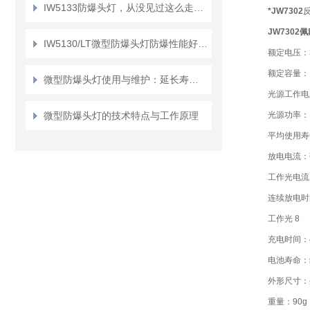
IW5133防爆头灯，从没见过这么走心的设计！
*
JW730
2
JW730
IW5130/LT微型防爆头灯防爆性能好，使用寿命长
额定电压：3
额定容量：1.
微型防爆头灯使用与维护：延长寿命，确保安全
光源工作电压
微型防爆头灯的技术特点与工作原理
光源功率：L
平均使用寿命
放电电流：强
工作光电流 2
连续放电时间
工作光 8
充电时间：4
电池寿命：约
外形尺寸：外
重量：90g