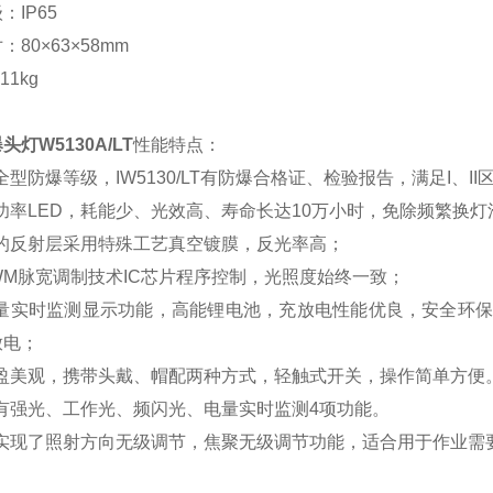
级：
IP65
寸
：
8
0
×63×
58
mm
.11kg
爆头灯
W5130A/LT
性能特点：
型防爆等级，IW5130/LT
有防爆合格证、检验报告，满足
I、I
功率LED
，
耗能少、光效高、寿命长达10万小时，免除频繁
换
灯
杯的反射层采用特殊工艺真空镀膜，反光率高；
WM脉宽调制技术IC芯片程序控制，光照度始终一致；
量实时监测显示功能，
高能
锂电池，
充放电性能优良，安全
环
放电
；
盈美观，
携带头戴、帽配
两
种方式，轻触式开关，操作简单方便
有
强光、工作光、频闪光、电量实时监测4项功能。
实现了照射方向无级调节，焦聚无级调节功能，适合用于作业需