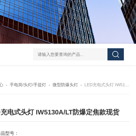
信号灯多功能声光报警器GAD112红光3.7V红闪
BFE8185
心
-
手电筒/头灯/手提灯
-
微型防爆头灯
-
LED充电式头灯 IW5130A/LT防爆定焦款现货
D充电式头灯 IW5130A/LT防爆定焦款现货
产品型号：