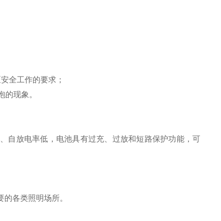
I区安全工作的要求；
泡
的
现象。
保、自放电率低，
电池具有过充、过放和短路保护功能，
可
。
要的各类照明场所。