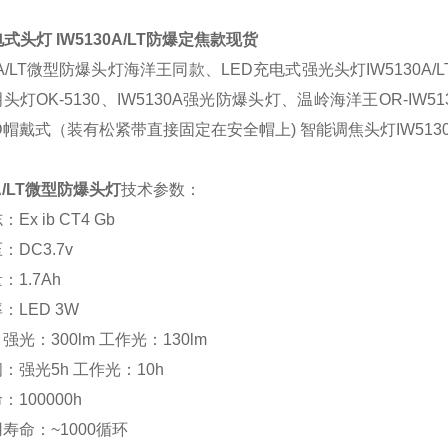
式头灯 IW5130A/LT防爆定焦款现货
A/LT
微型防爆
头灯
海洋王同款
、LED
充电
式
强光
头灯IW5130A/L
明
头灯
OK-5130、IW
5130A
强光防爆
头灯
、温岭
海洋王OR-
IW
51
D帽戴式（装有松紧带直接固定在安全帽上) 智能调焦头灯IW513
/LT
微型防爆头灯
技术参数：
：Ex
ib
C
T4 Gb
压：
DC
3.
7
v
1.7Ah
率：
LED
3W
：强光：
300
lm 工作光：
1
30lm
：强光5h 工作光：
10
h
100000h
寿命：~1000循环