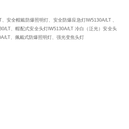
T
、
安全帽
戴
防爆
照明灯
、
安全防爆
应急
灯IW5130A/LT
、
30/LT
、
帽配式安全头灯IW5130A/LT 冷白（泛光）
安全头
0A/LT、佩戴式防爆照明灯、强光变焦头灯