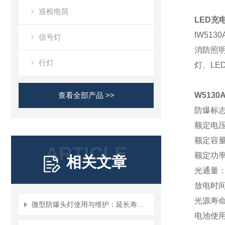
巡检电筒
LED充电
IW5130
信号灯
消防
照
行灯
灯
、LE
查看全部产品 >>
W5130A
防爆标志
额定电
额定容量：
ARTICLE
额定功
相关文章
光通量
放电时间
光源寿命：
微型防爆头灯使用与维护：延长寿命，确保安全
电池使用