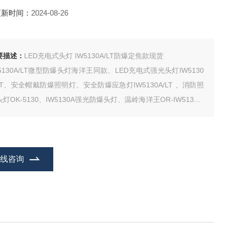
更新时间：
2024-08-26
要描述：
LED充电式头灯 IW5130A/LT防爆定焦款现货
W5130A/LT微型防爆头灯海洋王同款、LED充电式强光头灯IW5130
/LT、安全帽戴防爆照明灯、安全防爆应急灯IW5130A/LT 、消防照
灯OK-5130、IW5130A强光防爆头灯、温岭海洋王OR-IW5130/L
、帽配式安全头灯IW5130A/LT 冷白（泛光）安全头灯、LED帽戴式
装有松紧带直接固定在安全帽上) 智能
在线咨询