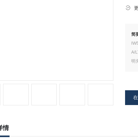
简
I
A
明头
T
（
详情