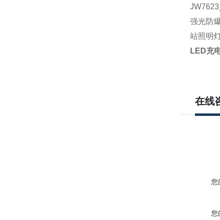
JW7623
强光防爆
站照明灯
LED充电
在线
您
您