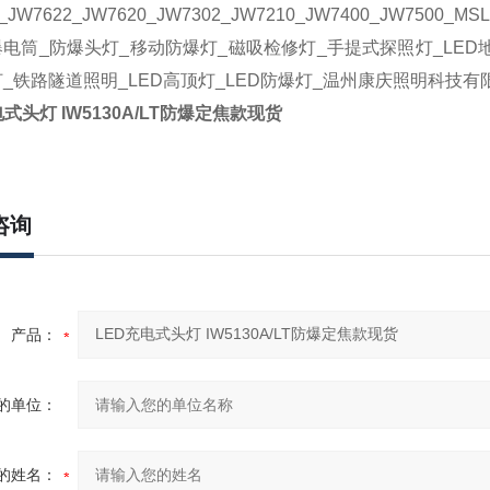
_JW7622_JW7620_JW7302_JW7210_JW7400_JW7500_MSL4
电筒_防爆头灯_移动防爆灯_磁吸检修灯_手提式探照灯_LED地
_铁路隧道照明_LED高顶灯_LED防爆灯_温州康庆照明科技有
式头灯 IW5130A/LT防爆定焦款现货
咨询
产品：
的单位：
的姓名：