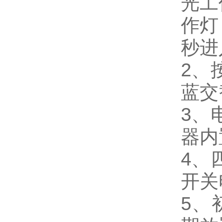
光工
作灯
秒进
2、
蓝交
3、
器内
4、
开关
5、