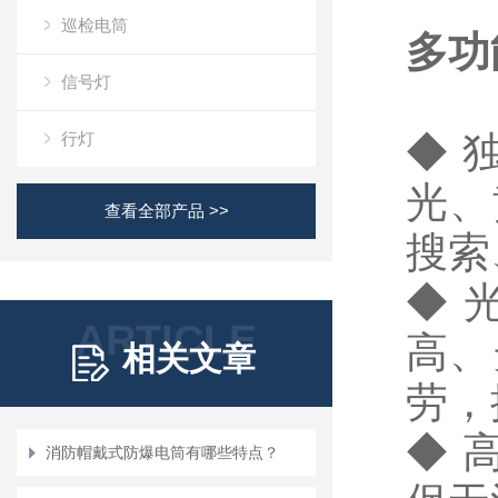
巡检电筒
多功
信号灯
行灯
◆ 
光、
查看全部产品 >>
搜索
◆ 
ARTICLE
高、
相关文章
劳，
◆ 
消防帽戴式防爆电筒有哪些特点？