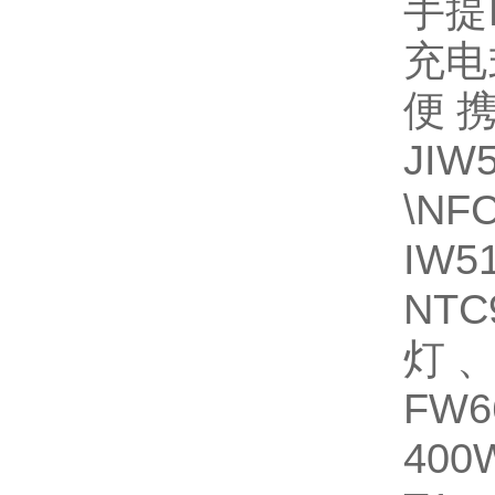
手提
充电
便携
JI
\N
IW
NT
灯
FW
400