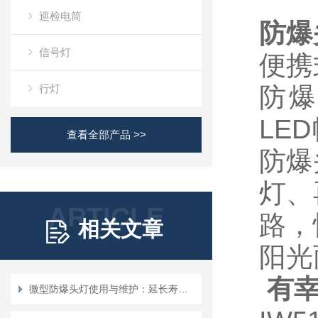
巡检电筒
防爆
信号灯
便携
行灯
防
LED
查看全部产品 >>
防爆
灯、
ARTICLE
路，
相关文章
阳光
有
微型防爆头灯使用与维护：延长寿命，确保安全