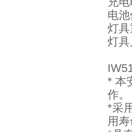
充电
电池
灯具
灯具
IW5
*
本
作。
*
采
用寿