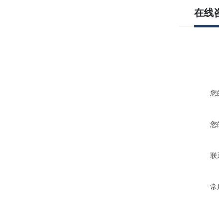
在线
您
您
联
常