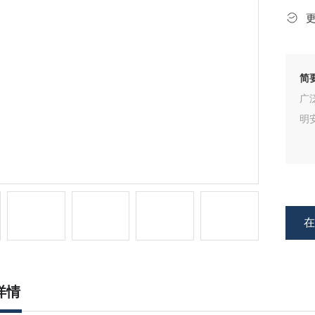
简
广
明
详情