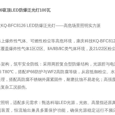
26吸顶LED防爆泛光灯100瓦
KQ-BFC8126 LED防爆泛光灯——高危场景照明实力派
上爆炸性气体、可燃性粉尘等高危环境，康庆科技KQ-BFC81
覆盖爆炸性气体1区/2区、ⅡA/ⅡB/ⅡC类气体环境，及21/22区
架构，筑牢安全防线：采用两腔复合型防爆结构，光源腔与电源接线融合腔
IP66 T80℃，搭配IP66防护与WF2高防腐等级，从容抵御
处理，搭配高防腐不锈钢外露紧固件，耐磨抗蚀不易老化；高强度
惧复杂工况损伤。
定照明，适配多元需求：甄选科瑞LED光源，光效、高显指还原
制装置，恒流输出兼具多重保护功能，确保光源稳定运行不频闪。支