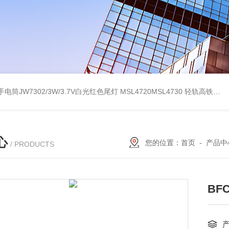
电筒JW7302/3W/3.7V白光红色尾灯
MSL4720MSL4730 轻轨高铁红黄绿白三色指示手电筒
心
您的位置：
首页
-
产品中
/ PRODUCTS
BF