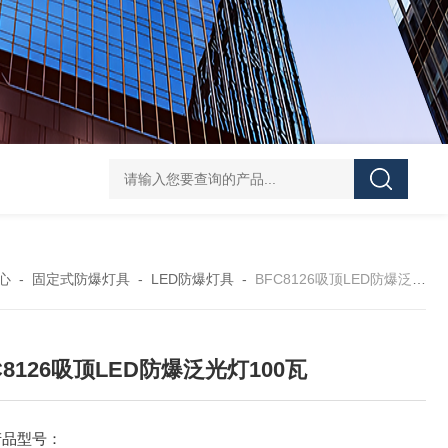
便携式探照灯FW6116、移动式应急灯现货
FD582
心
-
固定式防爆灯具
-
LED防爆灯具
-
BFC8126吸顶LED防爆泛光灯100瓦
C8126吸顶LED防爆泛光灯100瓦
产品型号：