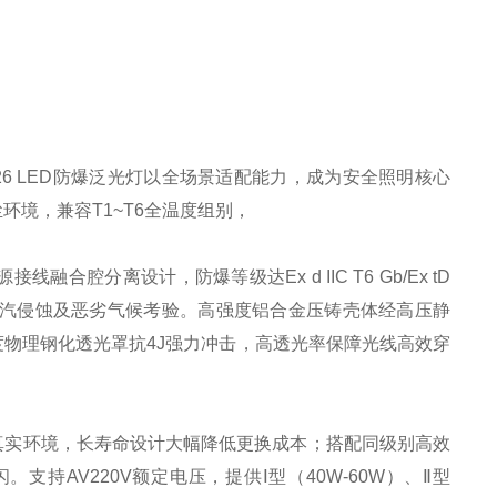
26 LED防爆泛光灯以全场景适配能力，成为安全照明核心
粉尘环境，兼容T1~T6全温度组别，
分离设计，防爆等级达Ex d IIC T6 Gb/Ex tD
粉尘、水汽侵蚀及恶劣气候考验。高强度铝合金压铸壳体经高压静
物理钢化透光罩抗4J强力冲击，高透光率保障光线高效穿
真实环境，长寿命设计大幅降低更换成本；搭配同级别高效
持AV220V额定电压，提供Ⅰ型（40W-60W）、Ⅱ型