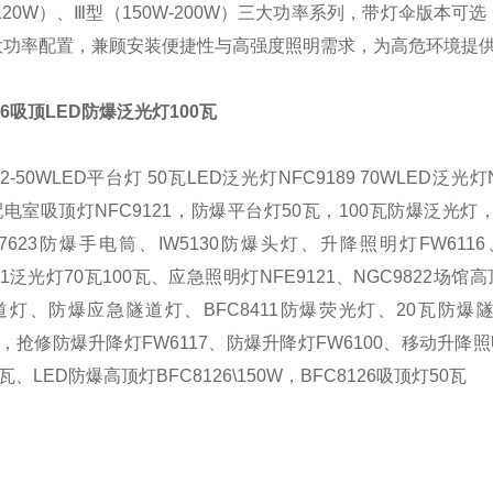
-120W）、Ⅲ型（150W-200W）三大功率系列，带灯伞版本可
kg大功率配置，兼顾安装便捷性与高强度照明需求，为高危环境
26吸顶LED防爆泛光灯100瓦
92-50WLED平台灯 50瓦LED泛光灯NFC9189 70WLED泛光
 配电室吸顶灯NFC9121，防爆平台灯50瓦，100瓦防爆泛光灯，
7623防爆手电筒、IW5130防爆头灯、升降照明灯FW6116、
281泛光灯70瓦100瓦、应急照明灯NFE9121、NGC9822场馆高
道灯、防爆应急隧道灯、BFC8411防爆荧光灯、20瓦防爆
16，抢修防爆升降灯FW6117、防爆升降灯FW6100、移动升降照明
瓦、LED防爆高顶灯BFC8126\150W，BFC8126吸顶灯50瓦