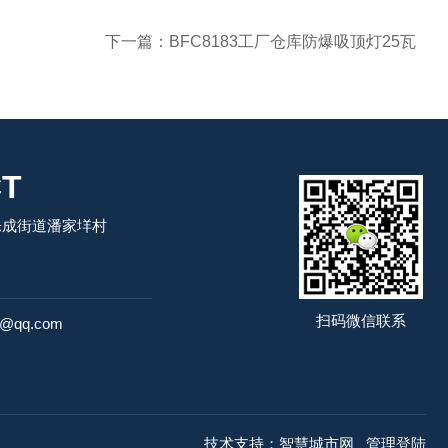
下一篇：
BFC8183工厂仓库防爆吸顶灯25瓦
T
乐成街道潘家垟村
扫码微信联系
4@qq.com
技术支持：
智慧城市网
管理登陆