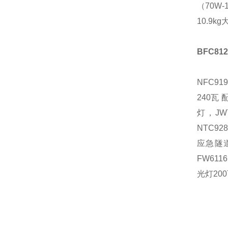
（70W
10.9
BFC81
NFC91
240瓦
灯，JW
NTC9
应急隧
FW61
光灯200