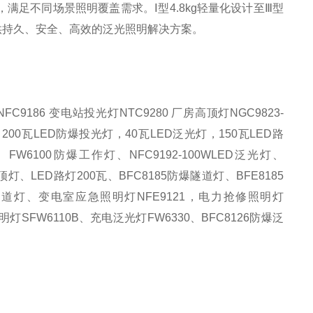
选，满足不同场景照明覆盖需求。Ⅰ型4.8kg轻量化设计至Ⅲ型
提供持久、安全、高效的泛光照明解决方案。
灯NFC9186 变电站投光灯NTC9280 厂房高顶灯NGC9823-
200瓦LED防爆投光灯，40瓦LED泛光灯，150瓦LED路
FW6100防爆工作灯、NFC9192-100WLED泛光灯、
顶灯、LED路灯200瓦、BFC8185防爆隧道灯、BFE8185
隧道灯、变电室应急照明灯NFE9121，电力抢修照明灯
灯SFW6110B、充电泛光灯FW6330、BFC8126防爆泛