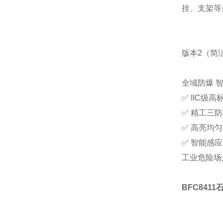
挂、支架等
版本2（简
全域防爆 智
✅ IIC级
✅ 精工三
✅ 高亮均
✅ 智能感
工业危险场
BFC841