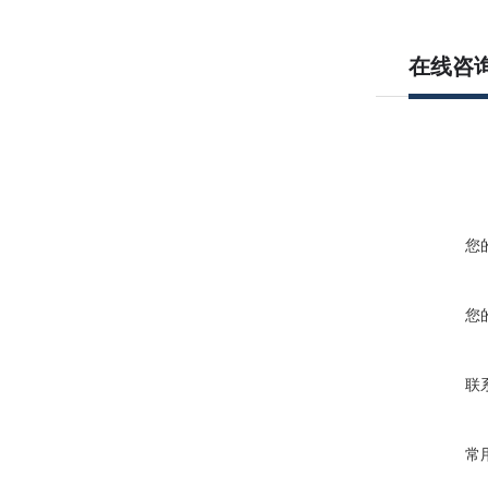
在线咨
您
您
联
常