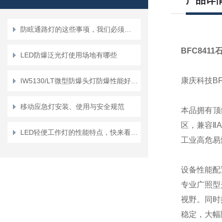
产品详
防眩通路灯的这些事项，我们必须要重视起来
BFC841
LED防爆泛光灯使用场地有哪些
康庆科技BF
IW5130/LT微型防爆头灯防爆性能好，使用寿命长
移动应急灯安装、使用与安全规范
本品拥有顶级
区，兼容Ⅱ
LED轻便工作灯的性能特点，快来看一看吧
工业高危易
设备性能配
专业广照型
视野。同时
稳定，大幅