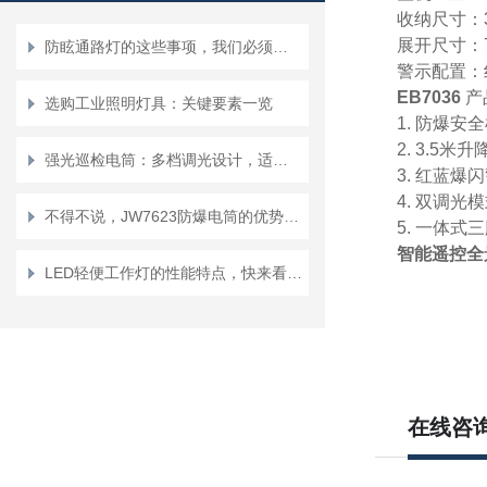
收纳尺寸：35
展开尺寸：76
防眩通路灯的这些事项，我们必须要重视起来
警示配置：
EB7036
产
选购工业照明灯具：关键要素一览
1. 防爆
2. 3.
强光巡检电筒：多档调光设计，适配复杂巡检场景需求
3. 红蓝
4. 双调
不得不说，JW7623防爆电筒的优势真的很多！
5. 一体
智能遥控全
LED轻便工作灯的性能特点，快来看一看吧
在线咨