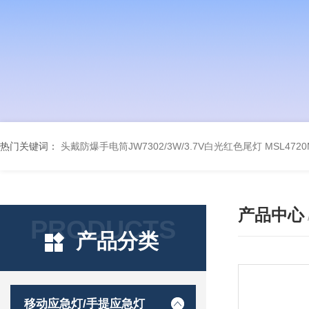
热门关键词：
头戴防爆手电筒JW7302/3W/3.7V白光红色尾灯
MSL47
产品中心
PRODUCTS
产品分类
移动应急灯/手提应急灯