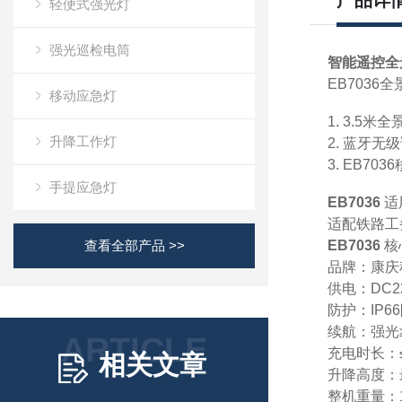
产品详
轻便式强光灯
强光巡检电筒
智能遥控全
EB703
移动应急灯
1. 3.5
升降工作灯
2. 蓝牙
3. EB7
手提应急灯
EB7036
适
适配铁路工
查看全部产品 >>
EB7036
核
品牌：康庆科
供电：DC22
防护：IP66
续航：强光≥6
ARTICLE
充电时长：≤
相关文章
升降高度：最
整机重量：1