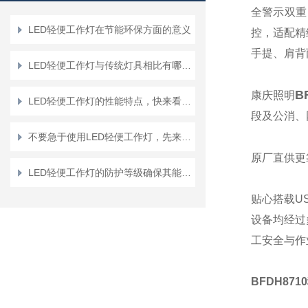
全警示双重
LED轻便工作灯在节能环保方面的意义
控，适配精
手提、肩背
LED轻便工作灯与传统灯具相比有哪些优势？
B
康庆照明
LED轻便工作灯的性能特点，快来看一看吧
段及公消、
不要急于使用LED轻便工作灯，先来了解下它的性能和事项
原厂直供更
LED轻便工作灯的防护等级确保其能在各处恶劣环境中工作
贴心搭载U
设备均经过
工安全与作
BFDH87