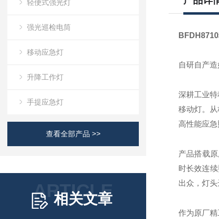
产品详
轻便式强光灯
强光巡检电筒
BFDH87
移动应急灯
自研自产造
升降工作灯
深耕工业特
手提应急灯
移动灯。从
高性能应急
查看全部产品 >>
产品搭载原
时长效连续
出众，灯头
ARTICLE
相关文章
作为原厂精