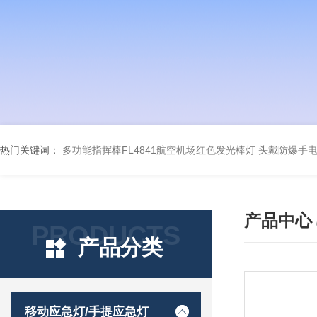
热门关键词：
多功能指挥棒FL4841航空机场红色发光棒灯
头戴防爆手电筒
产品中心
PRODUCTS
产品分类
移动应急灯/手提应急灯