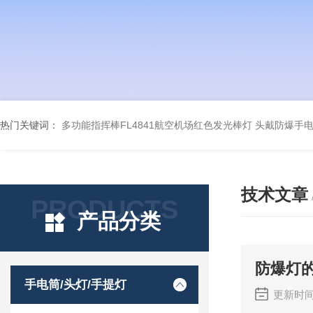
热门关键词：
多功能指挥棒FL4841航空机场红色发光棒灯
头戴防爆手电筒
技术文章
PRODUCTS
产品分类
防爆灯
手电筒/头灯/手提灯
更新时间