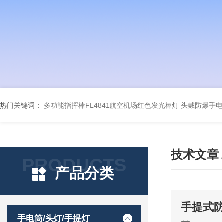
热门关键词：
多功能指挥棒FL4841航空机场红色发光棒灯
头戴防爆手电筒
技术文章
PRODUCTS
产品分类
手提式
手电筒/头灯/手提灯