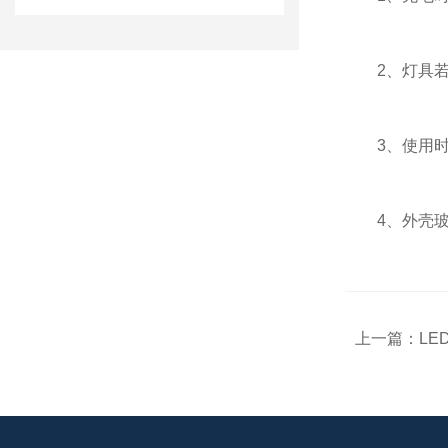
2、灯具若
3、使用时各
4、外壳玻璃
上一篇：
L