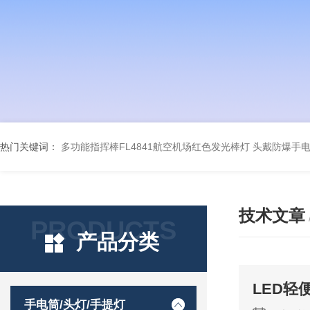
热门关键词：
多功能指挥棒FL4841航空机场红色发光棒灯
头戴防爆手电筒
技术文章
PRODUCTS
产品分类
LED轻
手电筒/头灯/手提灯