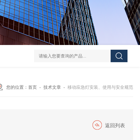
便携式探照灯FW6116、移动式应急灯现货
FD582
您的位置：
首页
-
技术文章
-
移动应急灯安装、使用与安全规范
返回列表