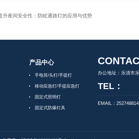
提升夜间安全性：防眩通路灯的应用与优势
CONTAC
产品中心
办公地址：乐清市
手电筒/头灯/手提灯
TEL：
移动应急灯/手提应急灯
固定式照明灯
EMAIL：25274881
固定式防爆灯具
信号灯/方位灯/指示灯