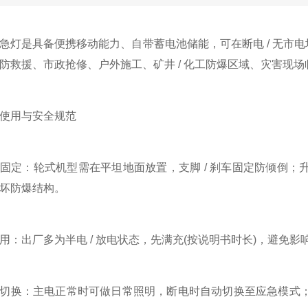
是具备便携移动能力、自带蓄电池储能，可在断电 / 无市电场
防救援、市政抢修、户外施工、矿井 / 化工防爆区域、灾害现场
用与安全规范
：轮式机型需在平坦地面放置，支脚 / 刹车固定防倾倒；
坏防爆结构。
出厂多为半电 / 放电状态，先满充(按说明书时长)，避免影
换：主电正常时可做日常照明，断电时自动切换至应急模式；