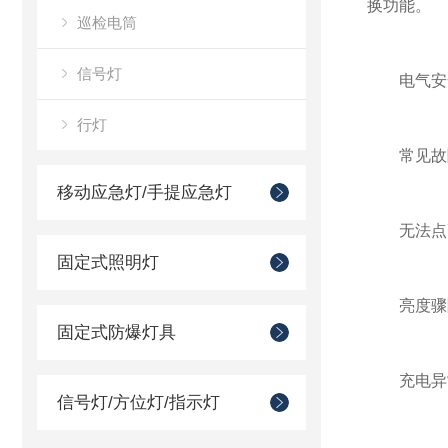
换功能。
巡检电筒
信号灯
电气安全：
行灯
常见故
移动应急灯/手提应急灯
无法点亮：
固定式照明灯
亮度骤降 
固定式防爆灯具
充电异常
信号灯/方位灯/指示灯