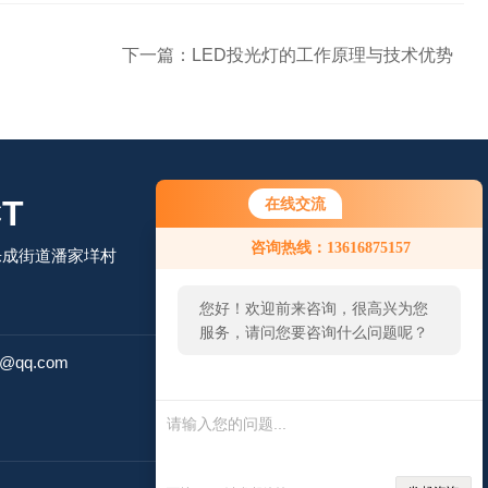
下一篇：
LED投光灯的工作原理与技术优势
T
在线交流
咨询热线：13616875157
乐成街道潘家垟村
您好！欢迎前来咨询，很高兴为您
服务，请问您要咨询什么问题呢？
扫码微信联系
4@qq.com