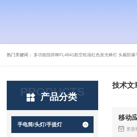
热门关键词：
多功能指挥棒FL4841航空机场红色发光棒灯
头戴防爆手
技术文
PRODUCTS
产品分类
移动
手电筒/头灯/手提灯
更新时