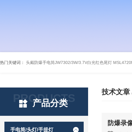
热门关键词：
头戴防爆手电筒JW7302/3W/3.7V白光红色尾灯
MSL47
技术文章
PRODUCTS
产品分类
防爆录
手电筒/头灯/手提灯