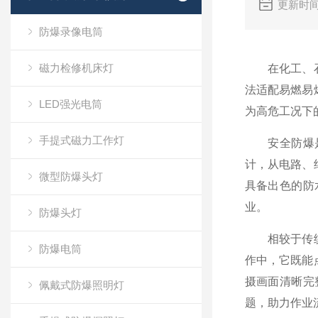
更新时间
防爆录像电筒
磁力检修机床灯
在化工、石油
法适配易燃易
LED强光电筒
为高危工况下
手提式磁力工作灯
安全防爆是这
计，从电路、
微型防爆头灯
具备出色的防
业。
防爆头灯
相较于传统作
防爆电筒
作中，它既能
摄画面清晰完
佩戴式防爆照明灯
题，助力作业