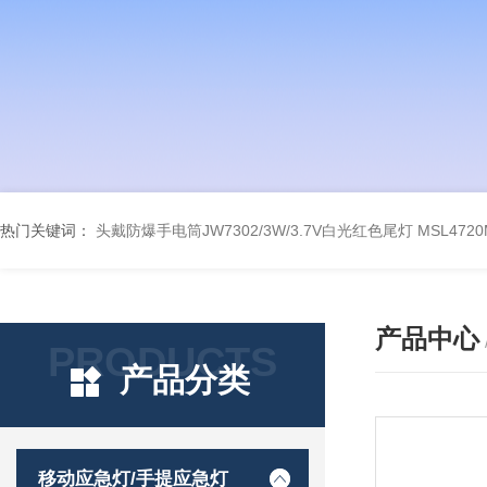
热门关键词：
头戴防爆手电筒JW7302/3W/3.7V白光红色尾灯
MSL47
产品中心
PRODUCTS
产品分类
移动应急灯/手提应急灯