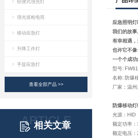
产品详
轻便式强光灯
强光巡检电筒
应急照明灯F
我们的故事
移动应急灯
有幸相遇
，
升降工作灯
也许它不
像
一个个成功
手提应急灯
型号: FW61
名
称:
防爆
查看全部产品 >>
厂家：温州
防爆移动灯F
光源：HID
ARTICLE
相关文章
额定功率：3
额定电压：2