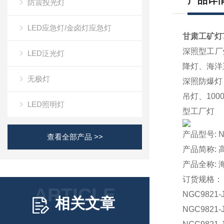
产品详
防震投光灯
LED应急灯/金卤灯应急灯
甘肃工矿灯7
深照型工厂灯
LED泛光灯
降灯、海洋王
无极灯
深照防爆灯 
吊灯、100
LED照明灯
型工厂灯
产品型号: N
查看全部产品 >>
产品简称: 
产品全称: 
订货规格：
ARTICLE
NGC9821
相关文章
NGC9821-