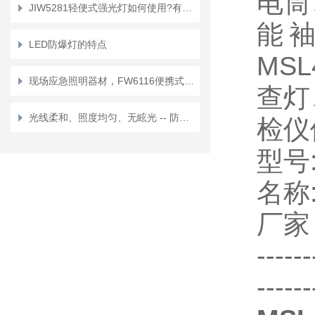
电筒
JIW5281轻便式强光灯如何使用?有什么特点?
能袖
LED防爆灯的特点
MS
现场应急照明器材，FW6116便携式移动工作灯选型运维指南
查灯
光线柔和、照度均匀、无眩光 -- 防眩泛光灯安装指南
检仪
型号
名
称
厂家
-----
------