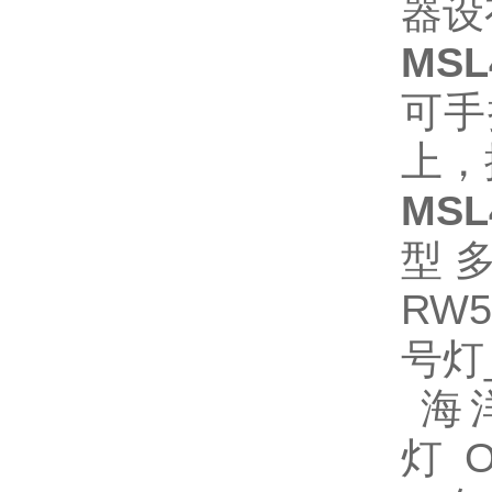
器设
MSL
可手
上，
MSL
型多
RW
号灯
海洋
灯 