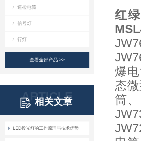
巡检电筒
红绿
信号灯
MSL
行灯
JW
JW
查看全部产品 >>
爆电
态微
ARTICLE
筒、
相关文章
JW
JW
LED投光灯的工作原理与技术优势