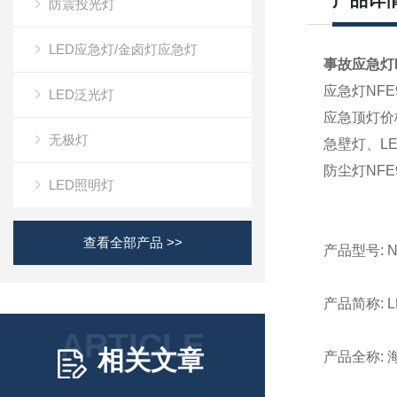
产品详
防震投光灯
LED应急灯/金卤灯应急灯
事故应急灯N
应急灯NFE
LED泛光灯
应急顶灯价格
无极灯
急壁灯、LE
防尘灯NFE
LED照明灯
查看全部产品 >>
产品型号: NF
产品简称: 
ARTICLE
相关文章
产品全称: 