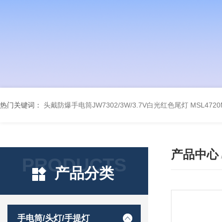
热门关键词：
头戴防爆手电筒JW7302/3W/3.7V白光红色尾灯
MSL47
产品中心
PRODUCTS
产品分类
手电筒/头灯/手提灯