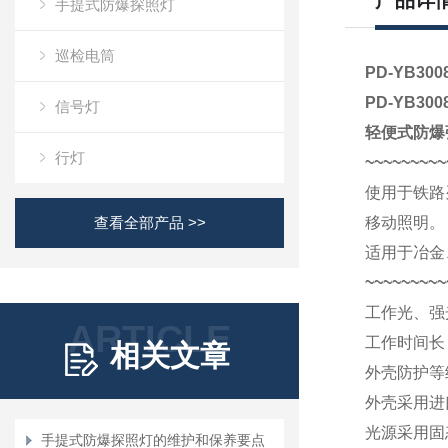
产品详
手提式防爆探照灯
巡检电筒
PD-YB3
PD-YB3
信号灯
轻便式防爆
行灯
~~~~~~~~~
使用于铁路
查看全部产品 >>
移动照明。
适用于冶金
~~~~~~~~~
工作光、强
ARTICLE
工作时间长
相关文章
外壳防护等
外壳采用进
光源采用固态
手提式防爆探照灯的维护和保养要点