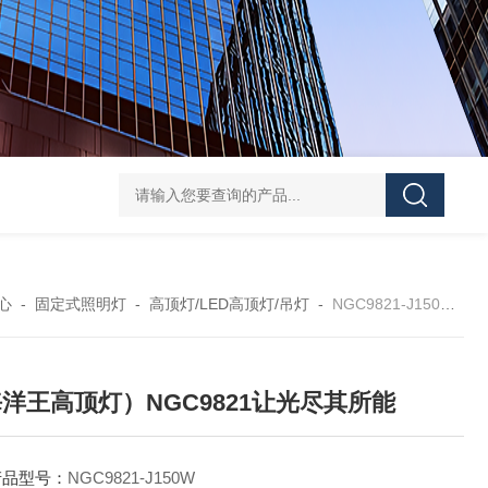
信号灯多功能声光报警器GAD112红光3.7V红闪
BFE8185
心
-
固定式照明灯
-
高顶灯/LED高顶灯/吊灯
-
NGC9821-J150W（海洋王高顶灯）NGC9821让光尽其所能
洋王高顶灯）NGC9821让光尽其所能
产品型号：
NGC9821-J150W