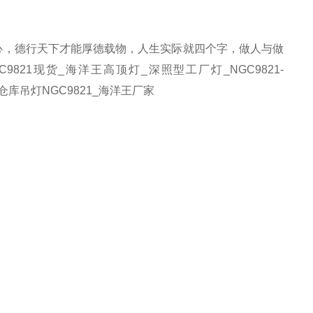
心，德行天下才能厚德载物，人生实际就四个字，做人与做
C9821
现货
_
海洋王高顶灯
_
深照型工厂灯
_NGC9821-
仓库吊灯
NGC9821_
海洋王厂家