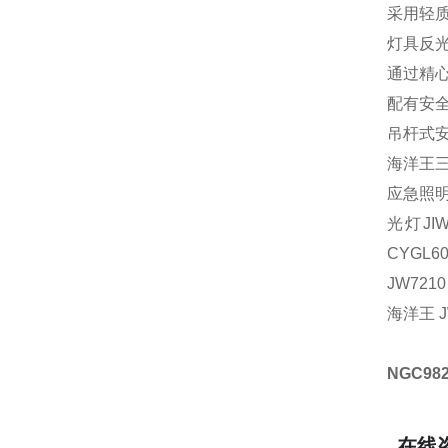
采用轻
灯具反
通过精
配有安
吊杆式
海洋王
应急照
光灯
JI
CYGL
JW72
海洋王 J
NGC982
在线