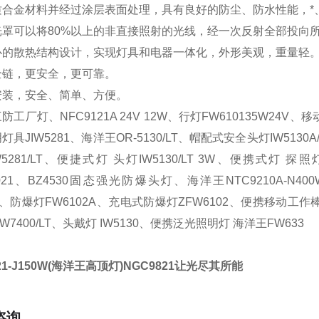
质合金材料并经过涂层表面处理，具有良好的防尘、防水性能，*
光罩可以将
80%以上的非直接照射的光线，经一次反射全部投向
心的散热结构设计，实现灯具和电器一体化，外形美观，重量轻
全链，更安全，更可靠。
安装，安全、简单、方便。
三防工厂灯、
NFC9121A 24V 12W、
行灯
FW610135W24V
明灯具
JIW5281
、
海洋王
OR-5130/LT
、
帽配式安全头灯
IW5130
W5281/LT
、
便捷式灯
头灯
IW5130/LT 3W、便携式灯 探照灯
6021、BZ4530固态强光防爆头灯、
海洋王
NTC9210A-N4
10、防爆灯FW6102A、充电式防爆灯ZFW6102、便携移动工
W7400/LT、头戴灯 IW5130、便携泛光照明灯 海洋王FW633
1-J150W(
海洋王高顶灯
)NGC9821让光尽其所能
咨询