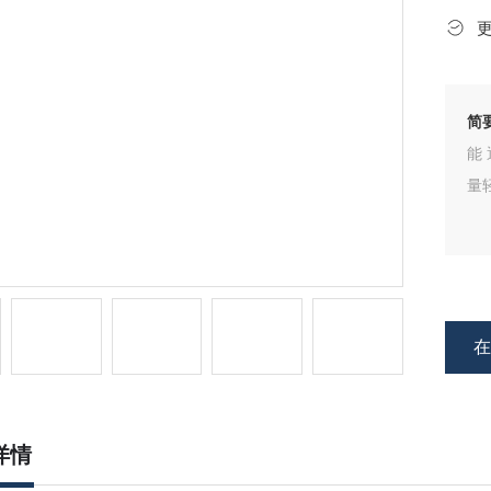
简
能
量
详情