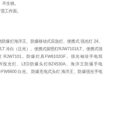
、不生锈。
所需工作面。
。
、移动防爆灯海洋王、
防爆移动式应急灯
、
便携式
强光灯
24
、
A/LT 冷白（泛光）
、
便携式探照灯
RJW7101/LT
、
便携式强
 RJW7101
、
防爆灯具
FW6102GF、强光袖珍手电筒
00W投光灯
、
LED防爆头灯BZ4530A、海洋王防爆手电
作棒FW6600 白光、 防爆充电式头灯 海洋王、防爆强光手电