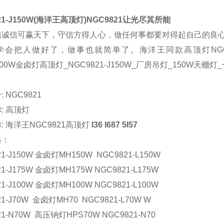
1-J150W(
海洋王高顶灯
)NGC9821让光尽其所能
信诚信可赢天下，守信方得人心，做任何事都要对得起自己的良
学会把人做好了，做事也就简单了。
海洋王同款高顶灯
NG
00W
金卤灯高顶灯
_NGC9821-J150W_
厂房吊灯
_150W
天棚灯
_
号
: NGC9821
称
: 高顶灯
称
: 海洋王NGC9821高顶灯
I36 I687 5I57
格：
21-J150W 金卤灯MH150W NGC9821-L150W
1-J175W 金卤灯MH175W NGC9821-L175W
1-J100W
金卤灯
MH100W NGC9821-L100W
21-J70W
金卤灯
MH70 NGC9821-L70W W
21-N70W
高压钠灯
HPS70W NGC9821-N70