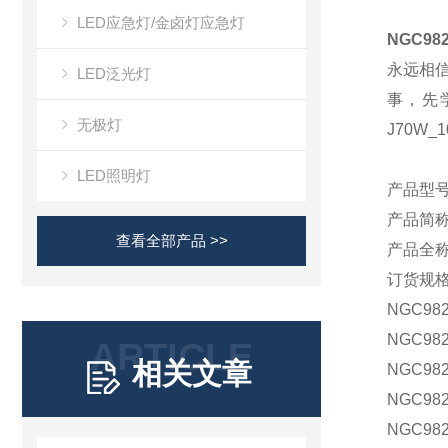
LED应急灯/金卤灯应急灯
NGC982
永远相
LED泛光灯
事，先
无极灯
J70W_1
LED照明灯
产品型
产品简
查看全部产品 >>
产品全
订货规
NGC98
NGC982
ARTICLE
相关文章
NGC982
NGC98
NGC98