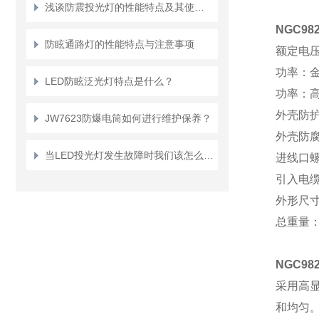
浅谈防震投光灯的性能特点及其使用方法
NGC982
防眩通路灯的性能特点与注意事项
额定电
功率：
LED防眩泛光灯特点是什么？
功率：
外壳防
JW7623防爆电筒如何进行维护保养？
外壳防
当LED投光灯发生故障时我们该怎么办呢
进线口
引入电
外形尺
总重量：5
NGC982
采用高
和均匀