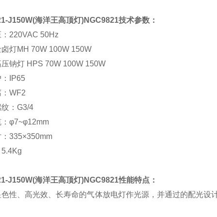
1-J150W(
海洋王高顶灯
)NGC9821
技术参数：
压：
220VAC 50Hz
金卤灯
MH 70W 100W 150W
高压钠灯
HPS 70W 100W 150W
护：
IP65
腐：
WF2
螺纹：
G3/4
缆：
φ7~φ12mm
寸：
335×350mm
.4Kg
1-J150W(
海洋王高顶灯
)NGC9821
性能特点：
显色性、高光效、长寿命的气体放电灯作光源，并通过的配光设
。