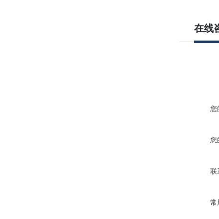
在线
您
您
联
常