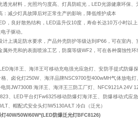
光透光材料，光照均匀度高、灯具防眩光，
LED光源健康环保
性高：减少灯具故障后对正常生产的影响，降低维护成本
LED，良好散热结构，LED温升仅10度，寿命长达10万小时
性电子驱动。
设计上满足防水要求，产品外壳防护等级达到
IP66，可在室内
金属外壳和的表面喷涂工艺，防腐等级
WF2，可在各种腐蚀性
明LED海洋王、
海洋王可移动充电强光应急灯
、安防手提式防爆
价格
、卤化灯
250W、
海洋品牌
NSC9700型400wMH气体放电灯
手电筒
JW7300B 海洋王
、海洋王三防工厂灯、
NFC9121A 24V 
9823、LED平台灯Fw6325移动防爆灯海洋王、
防爆移动式应
/LT
、
帽配式安全头灯
IW5130A/LT 冷白（泛光）
灯40W/50W/60W*(
LED防爆泛光灯BFC8126
)