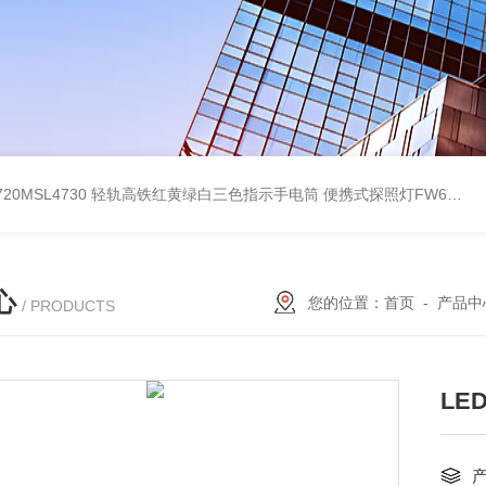
4720MSL4730 轻轨高铁红黄绿白三色指示手电筒
便携式探照灯FW6116、移动式应急灯现货
心
您的位置：
首页
-
产品中
/ PRODUCTS
LE