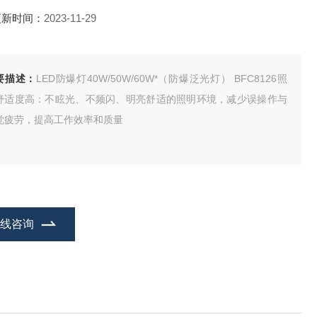
更新时间：
2023-11-29
要描述：
LED防爆灯40W/50W/60W*（防爆泛光灯） BFC8126照
舒适度高：不眩光、不频闪、明亮舒适的照明环境，减少误操作与
觉疲劳，提高工作效率和质量
在线咨询