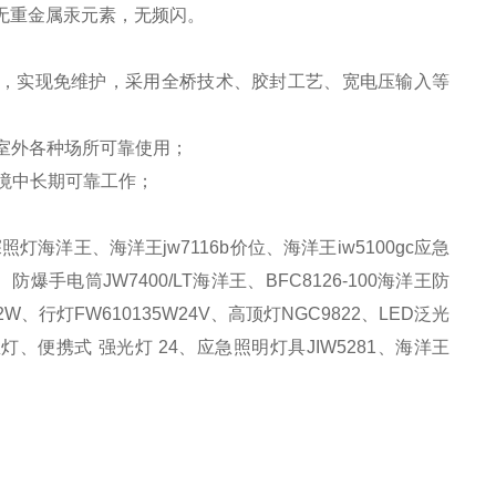
、无重金属汞元素，无频闪。
以上，实现免维护，采用全桥技术、胶封工艺、宽电压输入等
、室外各种场所可靠使用；
环境中长期可靠工作；
探照灯海洋王、
海洋王
jw7116b价位
、
海洋王
iw5100gc应急
、
防爆手电筒
JW7400/LT海洋王
、
BFC8126-100海洋王防
12W、
行灯
FW610135W24V、高顶灯NGC9822、LED泛光
急灯
、
便携式
强光灯
24
、
应急照明灯具
JIW5281
、
海洋王