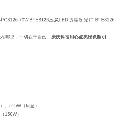
,BPC8126-70W,BFE8126应急LED防爆泛光灯 BFE8126-
就在哪里，一切在于自己
。
康庆科技
用心点亮绿色照明
应急）、≥15W（应急）
lm（150W）