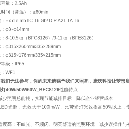
源容量：
2.5Ah
电时间（常温）：
≥60min
志：
Ex d e mb IIC T6 Gb/ DIP A21 TA T6
缆：
φ8~φ14mm
量：
8-10.5kg（BFC8126）/9-11kg（BFE8126）
体：
φ315×260mm/335×289mm
体：
φ315×176mm/335×215mm
护等级：
IP65
级：
WF1
去我们无法参与，你的未来请赐予我们来照亮，
康庆科技让
梦想
灯40W/50W/60W
_
BFC8126
性能特点：
：减少照明总能耗，实现节能减排目标，降低企业经营成本
LED光源，光效大于100lm/W，比荧光灯光效提高50%以
舒适度高：不眩光、不频闪、明亮舒适的照明环境，减少误操作与