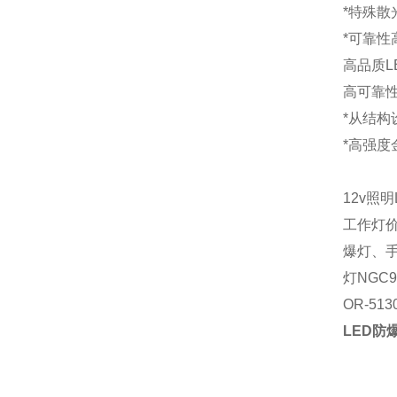
*
特殊散
*可靠
高品质
高可靠
*
从结构
*
高强度
12v照
工作灯
爆灯
、
灯NGC
OR-5130
LED防爆