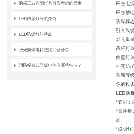
购买工业照明灯具时应考虑的因素
应急电
应急放
LED防爆灯分类介绍
防爆标
引入线
LED防爆灯的特点
灯具重
吊杆灯
强光防爆电筒选购经验分享
侧壁灯
消防帽戴式防爆电筒有哪些特点？
外壳防
防腐等
你的过
LED防爆
*节能
*
高质量
高。
*照明