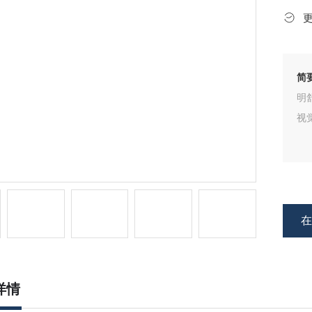
简
明
视
详情