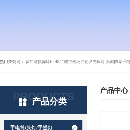
热门关键词：
多功能指挥棒FL4841航空机场红色发光棒灯
头戴防爆手电筒
产品中心
PRODUCTS
产品分类
手电筒/头灯/手提灯