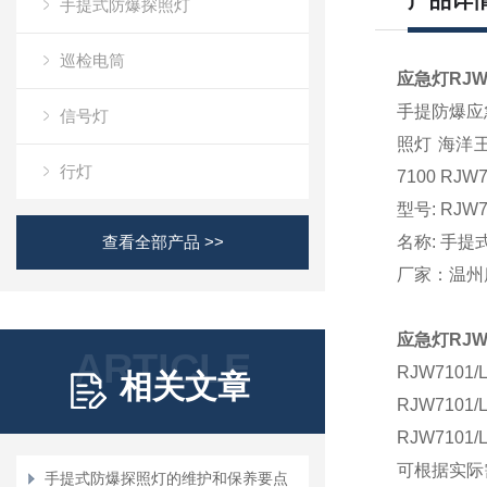
产品详
手提式防爆探照灯
巡检电筒
应急灯
RJW
手提防爆应急
信号灯
照灯
海洋
行灯
7100 R
型号
: RJW7
查看全部产品 >>
名
称
: 手
厂家：温州
应急灯RJW
ARTICLE
RJW710
相关文章
RJW71
RJW710
可根据实际
手提式防爆探照灯的维护和保养要点