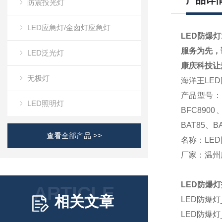
产品详
防震投光灯
LED应急灯/金卤灯应急灯
LED防爆灯
服务为先，
LED泛光灯
康庆科技让
无极灯
海洋王
LED
产品型号：
LED照明灯
BFC8900
BAT85、B
查看全部产品 >>
名称：LE
厂家：温州
LED
防爆灯
ARTICLE
相关文章
LED
防爆灯
LED
防爆灯