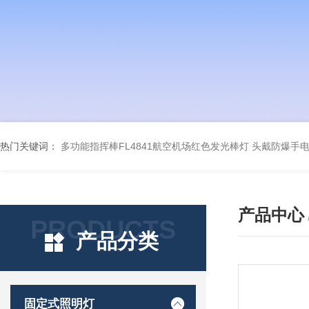
热门关键词：
多功能指挥棒FL4841航空机场红色发光棒灯
头戴防爆手电筒
产品中心
PRODUCTS
产品分类
固定式照明灯