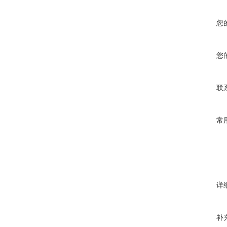
您
您
联
常
详
补