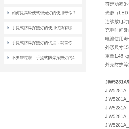
额定功率
3
如何提高轻便式强光灯的使用寿命？
光源（
LE
连续放电时
手提式防爆探照灯的使用优势有哪些？
充电时间
6
电池使用寿
手提式防爆探照灯的优点，就差你不知道了
外形尺寸
1
重量
1.48 k
不要错过啦！手提式防爆探照灯的4大性能特点
外壳防护等
JIW528
JIW52
JIW52
JIW52
JIW52
JIW52