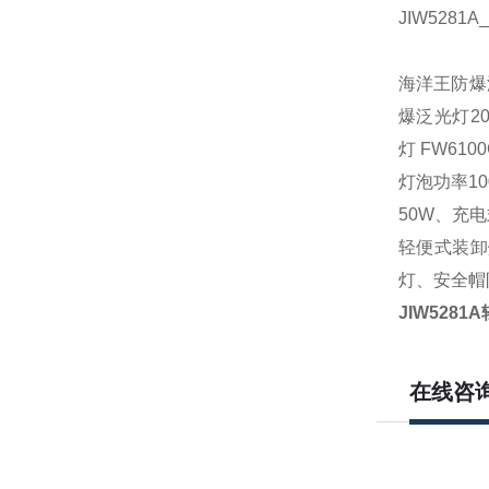
JIW52
海洋王防爆
爆泛光灯20
灯
FW610
灯泡功率100
50W、
充电
轻便式装卸
灯、安全帽
JIW528
在线咨