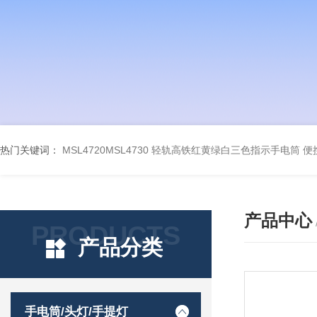
热门关键词：
MSL4720MSL4730 轻轨高铁红黄绿白三色指示手电筒
便
产品中心
PRODUCTS
产品分类
手电筒/头灯/手提灯