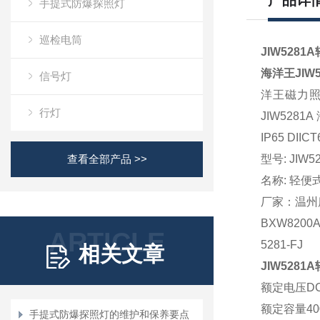
产品详
手提式防爆探照灯
巡检电筒
JIW528
海洋王JIW5
信号灯
洋王磁力
行灯
JIW5281A
IP65 DIIC
查看全部产品 >>
型号
: JIW5
名
称
: 轻
厂家：温州
BXW8200A
ARTICLE
5281-FJ
相关文章
JIW528
额定电压
DC
额定容量
4
手提式防爆探照灯的维护和保养要点