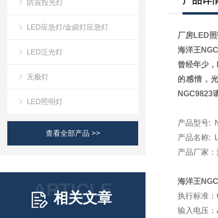
产品详
防震投光灯
LED应急灯/金卤灯应急灯
厂房LED照
海洋王
NGC
LED泛光灯
曾经年少
，
无极灯
的感情
，
NGC98
23
LED照明灯
产品型号
: 
查看全部产品 >>
产品名
称
:
产品厂家：
海洋王
NGC
ARTICLE
相关文章
执行标准：
输入电压：