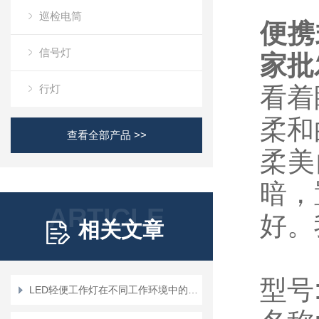
巡检电筒
便携
信号灯
家批
行灯
看着
柔和
查看全部产品 >>
柔美
暗，
ARTICLE
好。
相关文章
型号
LED轻便工作灯在不同工作环境中的应用场景有哪些？