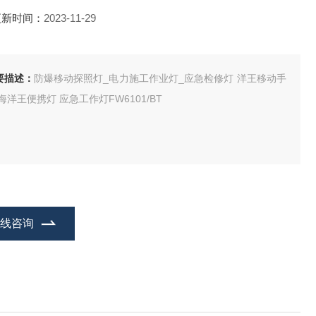
更新时间：
2023-11-29
要描述：
防爆移动探照灯_电力施工作业灯_应急检修灯 洋王移动手
海洋王便携灯 应急工作灯FW6101/BT
在线咨询