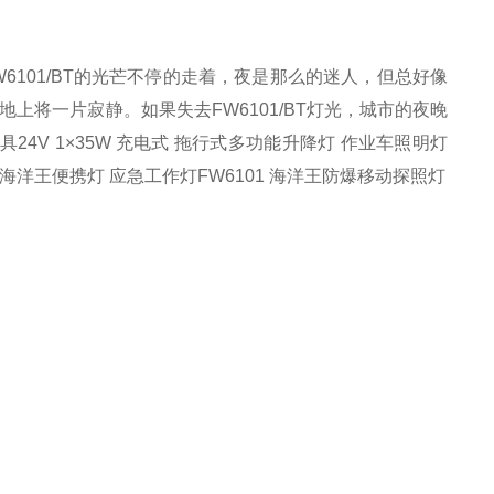
W6101/BT的光芒不停的走着，夜是那么的迷人，但总好像
，大地上将一片寂静。如果失去FW6101/BT灯光，城市的夜晚
具
24V 1×35W 充电式
拖行式多功能升降灯
作业车照明灯
海洋王便携灯 应急工作灯FW6101
海洋王防爆移动探照灯