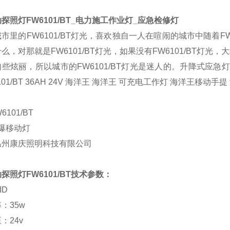
探照灯FW6101
/BT_电力施工作业灯_应急检修灯
市里的FW6101/BT灯光，喜欢独自一人在喧闹的城市中随着F
么，对那就是FW6101/BT灯光，如果没有FW6101/BT灯光
些炫丽，所以城市的FW6101/BT灯光是迷人的。
升降式应急灯
01/BT 36AH 24V 海洋王
海洋王
可充电工作灯
海洋王移动手提 
W6101/BT
防爆移动灯
温州康庆照明科技有限公司
探照灯FW6101
/BT
技术参数：
ID
率：
35w
压：
24v