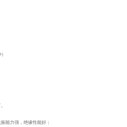
伸）
节。
抗振能力强，绝缘性能好；