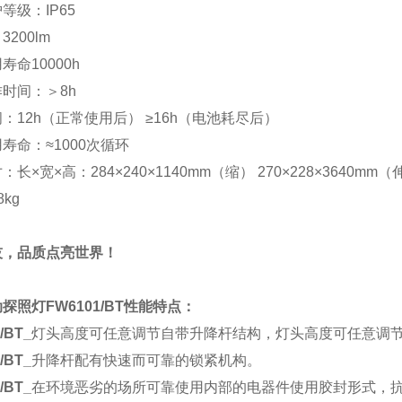
护等级：
IP65
：
3200lm
用寿命
10000h
作时间：＞
8h
间：
12h（正常使用后） ≥16h（电池耗尽后）
用寿命：
≈1000次循环
寸：长
×宽×高：284×240×1140mm（缩） 270×228×3640mm（
8kg
技，品质点亮世界！
探照灯FW6101
/BT
性能特点：
/BT_
灯头高度可任意调节自带升降杆结构，灯头高度可任意调
/BT_
升降杆配有快速而可靠的锁紧机构。
/BT_
在环境恶劣的场所可靠使用内部的电器件使用胶封形式，