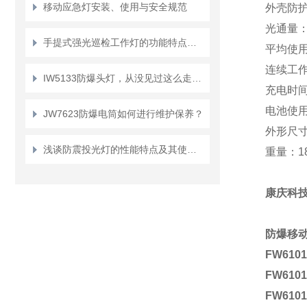
移动应急灯安装、使用与安全规范
外壳防
光通量
手提式强光巡检工作灯的功能特点介绍
平均使
连续工
IW5133防爆头灯，从没见过这么走心的设计！
充电时
电池使
JW7623防爆电筒如何进行维护保养？
外形尺
浅谈防震投光灯的性能特点及其使用方法
重量：
1
康庆科
防爆移动
FW6101
FW6101
FW6101