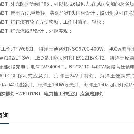
/BT_
外壳防护等级
IP65，可以抵抗6级风力,在风雨交加的恶劣
/BT_
使用方便
,重量轻、美观*的灯头结构设计，照明角度可任意
/BT_
灯箱装有轮子方便移动，工作时简单、轻松；
/BT_
灯壳流线型设计，外形美观；
修工作灯
FW6601、
海洋王通路灯
NSC9700-400W
、
j400w海
W7102/LT 3W、LED备用照明灯NFE9121B/K-T2、
海洋王应
功能防爆充电手电筒
JW7400/LT、BFC8110 J400W防爆高压钠
6100GF移动式应急灯
、海洋王
24V手持灯、
海洋王便携式
700A-J400通路灯、海洋王150W泛光灯、海洋王150w照明灯泡M
探照灯FW6101
/BT_电力施工作业灯_应急检修灯
咨询